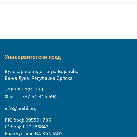
Универзитетски град
Булевар војводе Петра Бојовића
Бања Лука, Република Српска
+387 51 321 171
Факс: +387 51 315 694
info@unibl.org
PIC број: 995591705
ID број: E10186843
Еразмус код: BA BANJA02