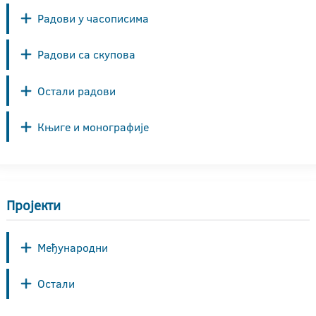
Радови у часописима
Радови са скупова
Остали радови
Књиге и монографије
Пројекти
Међународни
Остали