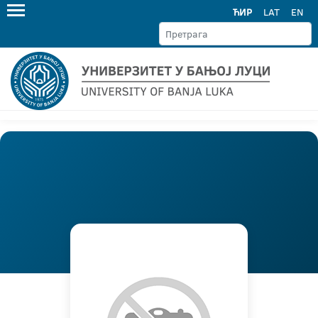
ЋИР
LAT
EN