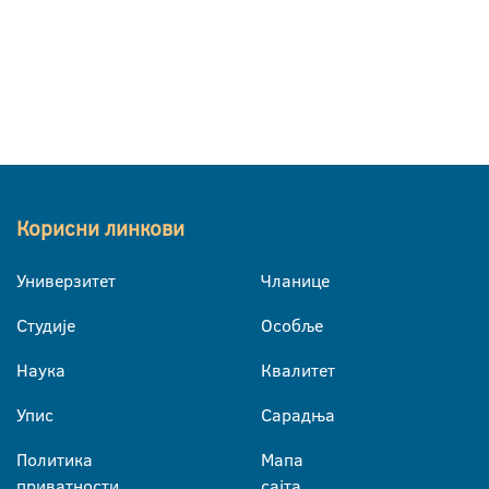
Корисни линкови
Универзитет
Чланице
Студије
Особље
Наука
Квалитет
Упис
Сарадња
Политика
Мапа
приватности
сајта