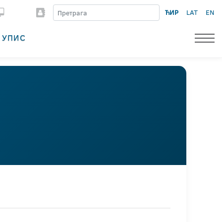
ЋИР
LAT
EN
УПИС