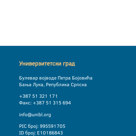
Универзитетски град
Булевар војводе Петра Бојовића
Бања Лука, Република Српска
+387 51 321 171
Факс: +387 51 315 694
info@unibl.org
PIC број: 995591705
ID број: E10186843