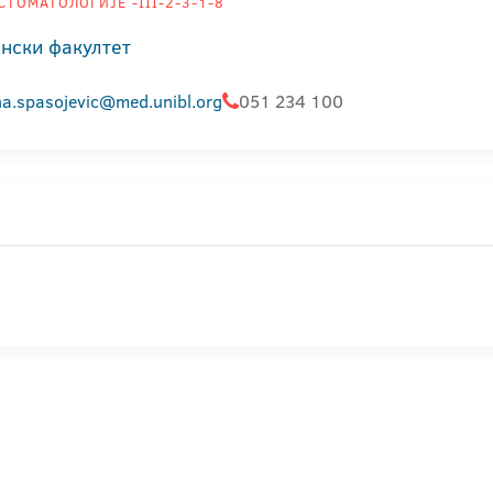
СТОМАТОЛОГИЈЕ -III-2-3-1-8
нски факултет
na.spasojevic@med.unibl.org
051 234 100