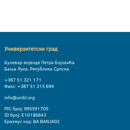
Универзитетски град
Булевар војводе Петра Бојовића
Бања Лука, Република Српска
+387 51 321 171
Факс: +387 51 315 694
info@unibl.org
PIC број: 995591705
ID број: E10186843
Еразмус код: BA BANJA02