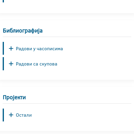
Библиографија
Радови у часописима
Радови са скупова
Пројекти
Остали