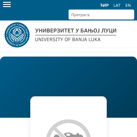
ЋИР
LAT
EN