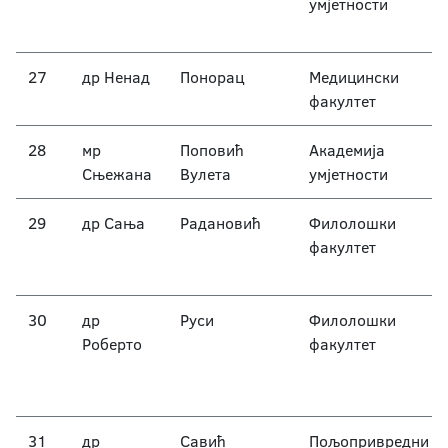
умјетности
27
др Ненад
Понорац
Медицински
факултет
28
мр
Поповић
Академија
Сњежана
Вулета
умјетности
29
др Сања
Радановић
Филолошки
факултет
30
др
Руси
Филолошки
Роберто
факултет
31
др
Савић
Пољопривредни