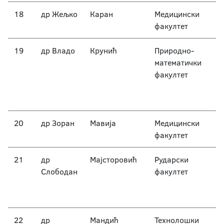
18
др Жељко
Каран
Медицински
факултет
19
др Владо
Крунић
Природно-
математички
факултет
20
др Зоран
Мавија
Медицински
факултет
21
др
Мајсторовић
Рударски
Слободан
факултет
22
др
Мандић
Технолошки