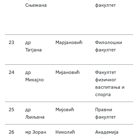
Сњежана
факултет
23
др
Марјановић
Филолошки
Татјана
факултет
24
др
Мијановић
Факултет
Михајло
физичког
васпитања и
спорта
25
др
Мијовић
Правни
Љиљана
факултет
26
мр Зоран
Николић
Академија