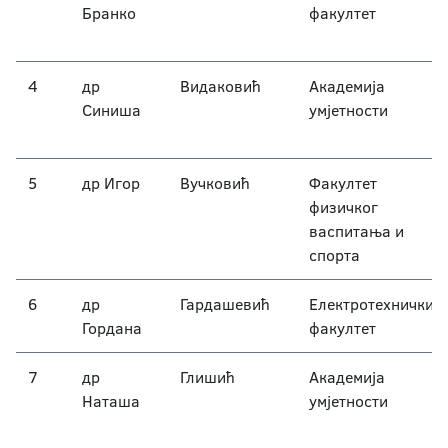
Бранко
факултет
4
др
Видаковић
Академија
Синиша
умјетности
5
др Игор
Вучковић
Факултет
физичког
васпитања и
спорта
6
др
Гардашевић
Електротехнички
Гордана
факултет
7
др
Глишић
Академија
Наташа
умјетности