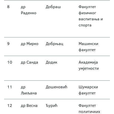
8
др
Добраш
Факултет
Раденко
физичког
васпитања и
спорта
9
др Мирко
Добрњац
Машински
факултет
10
др Санда
Додик
Академија
умјетности
11
др
Дошеновић
Шумарски
Љиљана
факултет
12
др Весна
Ђурић
Факултет
политичких