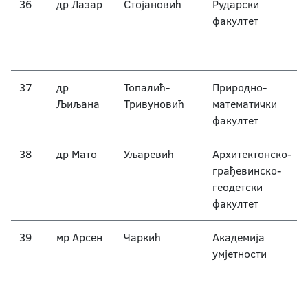
36
др Лазар
Стојановић
Рударски
факултет
37
др
Топалић-
Природно-
Љиљана
Тривуновић
математички
факултет
38
др Мато
Уљаревић
Архитектонско-
грађевинско-
геодетски
факултет
39
мр Арсен
Чаркић
Академија
умјетности