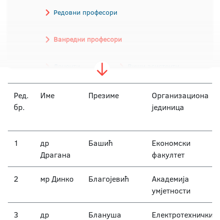
Редовни професори
Ванредни професори
Доценти
Виши асистенти
Асистенти
Лектор
Ред.
Име
Презиме
Организациона
бр.
јединица
Умјетнички сарадници
Професор високе школе
1
др
Башић
Економски
Драгана
факултет
Предавач високе школе
2
мр Динко
Благојевић
Академија
умјетности
3
др
Блануша
Електротехнички