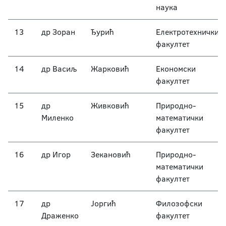
наука
13
др Зоран
Ђурић
Електротехнички
факултет
14
др Васиљ
Жарковић
Економски
факултет
15
др
Живковић
Природно-
Миленко
математички
факултет
16
др Игор
Зекановић
Природно-
математички
факултет
17
др
Јоргић
Филозофски
Драженко
факултет