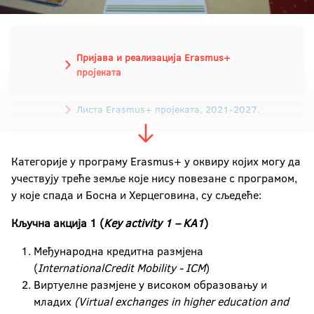
Пријава и реализација Erasmus+
пројеката
Листа Erasmus+ пројеката, 2021-2027.
Листа Erasmus+ пројеката, 2014-2020.
Категорије у програму Erasmus+ у оквиру којих могу да
Листа Tempus пројеката
учествују треће земље које нису повезане с програмом,
у које спада и Босна и Херцеговина, су сљедеће:
Кључна акција 1 (
Key activity 1 – KA1
)
Међународна кредитна размјена
(
International
Credit Mobility - ICM
)
Виртуелне размјене у високом образовању и
младих
(Virtual exchanges in higher education and