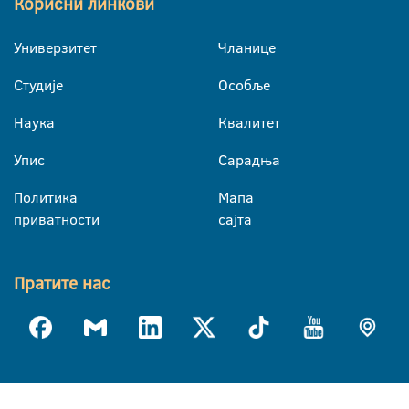
Корисни линкови
Универзитет
Чланице
Студије
Особље
Наука
Квалитет
Упис
Сарадња
Политика
Мапа
приватности
сајта
Пратите нас