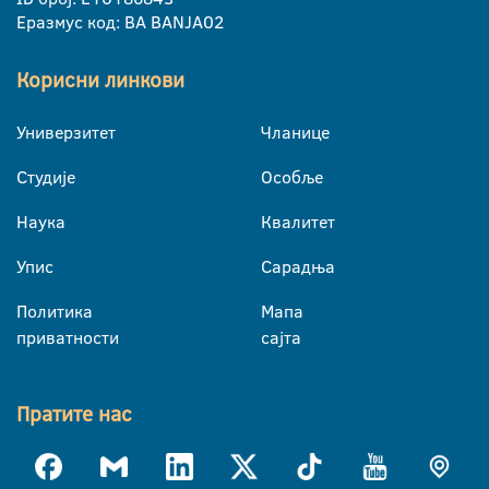
Еразмус код: BA BANJA02
Корисни линкови
Универзитет
Чланице
Студије
Особље
Наука
Квалитет
Упис
Сарадња
Политика
Мапа
приватности
сајта
Пратите нас