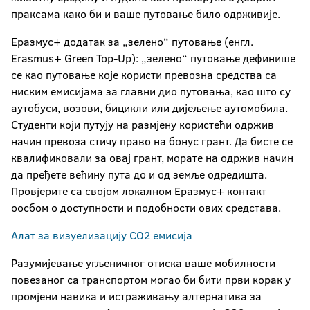
праксама како би и ваше путовање било одрживије.
Еразмус+ додатак за „зелено“ путовање (енгл.
Erasmus+ Green Top-Up): „зелено“ путовање дефинише
се као путовање које користи превозна средства са
ниским емисијама за главни дио путовања, као што су
аутобуси, возови, бицикли или дијељење аутомобила.
Студенти који путују на размјену користећи одржив
начин превоза стичу право на бонус грант. Да бисте се
квалификовали за овај грант, морате на одржив начин
да пређете већину пута до и од земље одредишта.
Провјерите са својом локалном Еразмус+ контакт
оосбом о доступности и подобности ових средстава.
Алат за визуелизацију СО2 емисија
Разумијевање угљеничног отиска ваше мобилности
повезаног са транспортом могао би бити први корак у
промјени навика и истраживању алтернатива за