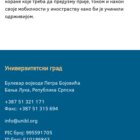
кораке које треба да предузму прије, током и након
своје мобилности у иностраству како би је учинили
одрживијом.
Универзитетски град
Булевар војводе Петра Бојовића
Бања Лука, Република Српска
+387 51 321 171
Факс: +387 51 315 694
info@unibl.org
PIC број: 995591705
ID број: E10186843