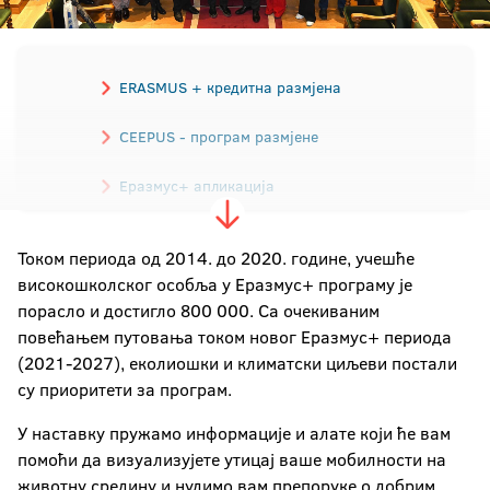
ERASMUS + кредитна размјена
CEEPUS - програм размјене
Еразмус+ апликација
Одржива мобилност
Током периода од 2014. до 2020. године, учешће
високошколског особља у Еразмус+ програму је
Искуства са размјене
порасло и достигло 800 000. Са очекиваним
повећањем путовања током новог Еразмус+ периода
Виза и привремени боравак
(2021-2027), еколиошки и климатски циљеви постали
су приоритети за програм.
Курс српског језика за странце
У наставку пружамо информације и алате који ће вам
помоћи да визуализујете утицај ваше мобилности на
животну средину и нудимо вам препоруке о добрим