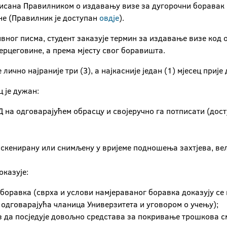
писана Правилником о издавању визе за дугорочни боравак 
е (Правилник је доступан
овдје
).
вног писма, студент заказује термин за издавање визе код 
ерцеговине, a према мјесту свог боравишта.
лично најраније три (3), а најкасније један (1) мјесец приј
 је дужан:
Д на одговарајућем обрасцу и својеручно га потписати (до
 скенирану или снимљену у вријеме подношења захтјева, вел
оказује:
 боравка (сврха и услови намјераваног боравка доказују с
е одговарајућа чланица Универзитета и уговором о учењу);
з да посједује довољно средстава за покривање трошкова см