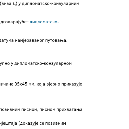
(виза Д) у дипломатско-конзуларним
одговарајућег
дипломатско-
е датума намјераваног путовања.
ступно у дипломатско-конзуларном
ичине 35x45 мм, која вјерно приказује
е позивним писмом, писмом прихватања
јештаја (доказујe се позивним