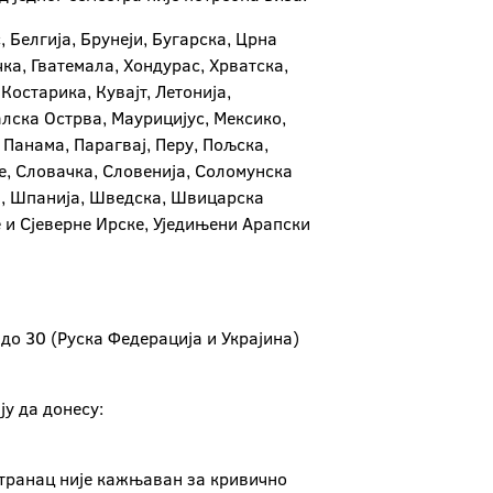
 Белгија, Брунеји, Бугарска, Црна
чка, Гватемала, Хондурас, Хрватска,
Костарика, Кувајт, Летонија,
лска Острва, Маурицијус, Мексико,
Панама, Парагвај, Перу, Пољска,
е, Словачка, Словенија, Соломунска
ни, Шпанија, Шведска, Швицарска
 и Сјеверне Ирске, Уједињени Арапски
до 30 (Руска Федерација и Украјина)
ју да донесу:
 странац није кажњаван за кривично