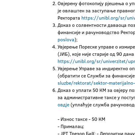
Овјерену фотокопију рјешења о упи
је овлаштен за заступање правног
Ректората
https://unibl.org/sr/uni
Доказ о солвентности даваоца пози
финансије и рачуноводство Ректо
poslova
);
Увјерење Пореске управе о измир
(ЈИБ), које није старије од 90 да
https://unibl.org/sr/univerzitet/up
Увјерење Управе за индиректно оп
(обратити се Служби за финансиј
sluzbe/rektorat/sektor-materijalno-
Доказ о уплати 50 КМ за овјеру п
за административне таксе у посту
овдје
(уплаћује служба рачуноводс
- Износ таксе - 50 КМ
- Прималац:
- ЈРТ Трезор БиХ: - Депозитни рач