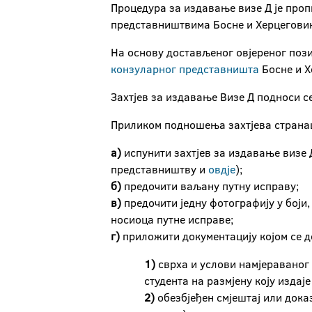
Процедура за издавање визе Д је про
представништвима Босне и Херцеговин
На основу достављеног овјереног пози
конзуларног представништа
Босне и Х
Захтјев за издавање Визе Д подноси се 
Приликом подношења захтјева странац
а)
испунити захтјев за издавање визе 
представништву и
овдје
);
б
)
предочити ваљану путну исправу;
в)
предочити једну фотографију у боји,
носиоца путне исправе;
г)
приложити документацију којом се д
1)
сврха и услови намјераваног
студента на размјену коју издај
2)
обезбјеђен смјештај или дока