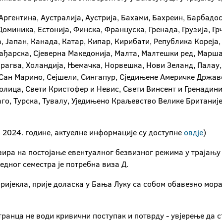
Аргентина, Аустралија, Аустрија, Бахами, Бахреин, Барбадос,
Доминика, Естонија, Финска, Француска, Гренада, Грузија, Гр
, Јапан, Канада, Катар, Кипар, Кирибати, Република Кореја, 
Мађарска, Сјеверна Македонија, Малта, Малтешки ред, Марша
рагва, Холандија, Њемачка, Норвешка, Нови Зеланд, Палау, 
 Сан Марино, Сејшели, Сингапур, Сједињене Америчке Држав
Столица, Свети Кристофер и Невис, Свети Винсент и Гренади
аго, Турска, Тувалу, Уједињено Краљевство Велике Британије
а 2024. године, актуелне информације су доступне
овдје
)
зира на постојање евентуалног безвизног режима у трајању 
једног семестра је потребна виза Д.
ријекла, прије доласка у Бања Луку са собом обавезно мора
странца не води кривични поступак и потврду - увјерење да