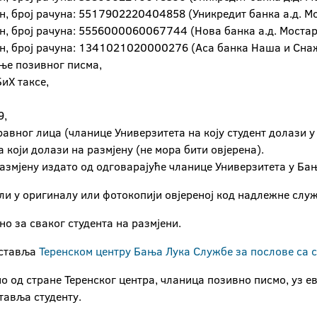
ун, број рачуна: 5517902220404858 (Уникредит банка а.д. Мо
ун, број рачуна: 5556000060067744 (Нова банка а.д. Мостар
чун, број рачуна: 1341021020000276 (Аса банка Наша и Снаж
ање позивног писма,
БиХ таксе,
9,
равног лица (чланице Универзитета на коју студент долази у
 који долази на размјену (не мора бити овјерена).
азмјену издато од одговарајуће чланице Универзитета у Бањо
и или у оригиналу или фотокопији овјереној код надлежне сл
о за сваког студента на размјени.
оставља
Теренском центру Бања Лука Службе за послове са 
о од стране Теренског центра, чланица позивно писмо, уз е
тавља студенту.