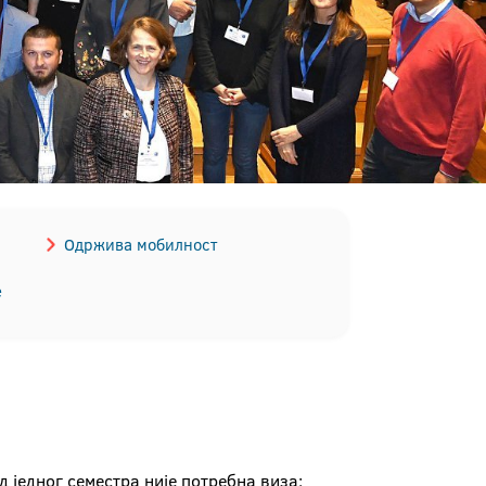
Одржива мобилност
е
 једног семестра није потребна виза: