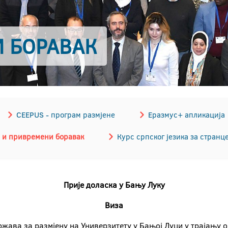
И БОРАВАК
CEEPUS - програм размјене
Еразмус+ апликација
 и привремени боравак
Курс српског језика за странц
Прије доласка у Бању Луку
Виза
жава за размјену на Универзитету у Бањој Луци у трајању од