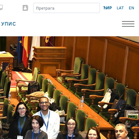
ЋИР
LAT
EN
УПИС