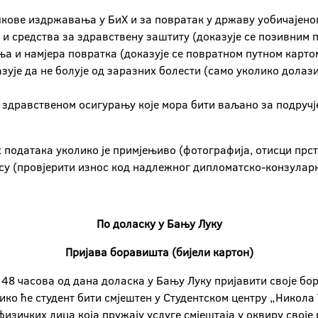
кове издржавања у БиХ и за повратак у државу уобичајено
 и средства за здравствену заштиту (доказујe се позивним 
а и намјера повратка (доказује се повратном путном карто
зује да не болује од заразних болести (само уколико долази
здравственом осигурању које мора бити ваљано за подручје
података уколико је примјењиво (фотографија, отисци прсти
су (провјерити износ код надлежног дипломатско-конзулар
По доласку у Бању Луку
Пријава боравишта (бијели картон)
д 48 часова од дана доласка у Бању Луку пријавити своје б
лико ће студент бити смјештен у Студентском центру „Никола 
изичких лица која пружају услуге смјештаја у оквиру своје 