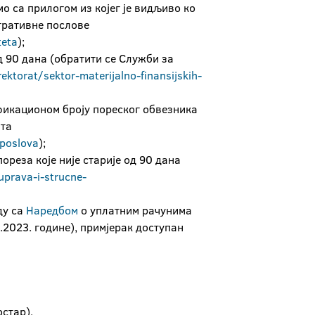
о са прилогом из којег је видљиво ко
тративне послове
teta
);
д 90 дана (обратити се Служби за
ektorat/sektor-materijalno-finansijskih-
фикационом броју пореског обвезника
ата
-poslova
);
реза које није старије од 90 дана
/uprava-i-strucne-
ду са
Наредбом
о уплатним рачунима
.2023. године), примјерак доступан
остар),