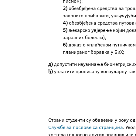
писмом);
3)
обезбјеђена средства за трош
законито прибавити, укључујући
4)
обeзбјеђена средства путовањ
5)
љекарско увјерење којим дока
заразних болести);
6)
доказ о уплаћеном путничком 
планираног боравка у БиХ;
д
)
допустити изузимање биометријских 
ђ
)
уплатити прописану конзуларну так
Страни студенти су обавезни у року о
Службе за послове са странцима
. Уко
хостела (односно других правних или ф