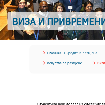
ВИЗА И ПРИВРЕМЕН
ERASMUS + кредитна размјена
Искуства са размјене
Виза
Студентима који долазе из сљедећих др