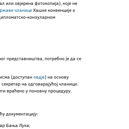
л или овјерена фотокопија), које не
ржаве чланице
Хашкe конвенције о
 дипломатско-конзуларном
ог представништва, потребно је да се
писма (доступан
овдје
) на основу
 секретар на одговарајућој чланици.
ити враћено у поновну процедуру.
ћу документацију:
тар Бања Лука;