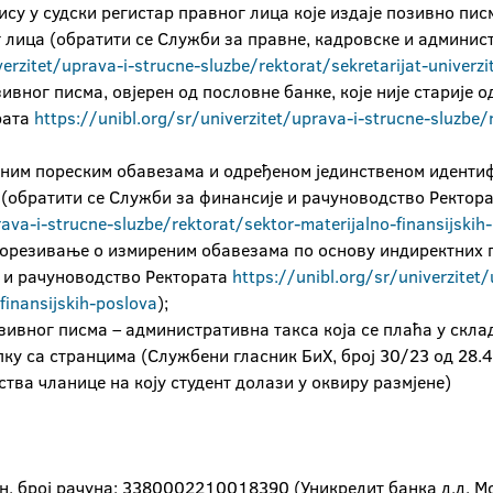
су у судски регистар правног лица које издаје позивно писм
 лица (обратити се Служби за правне, кадровске и админис
verzitet/uprava-i-strucne-sluzbe/rektorat/sekretarijat-univerzi
вног писма, овјерен од пословне банке, које није старије о
рата
https://unibl.org/sr/univerzitet/uprava-i-strucne-sluzbe/r
еним пореским обавезама и одређеном јединственом иденти
на (обратити се Служби за финансије и рачуноводство Ректор
rava-i-strucne-sluzbe/rektorat/sektor-materijalno-finansijskih
орезивање о измиреним обавезама по основу индиректних по
е и рачуноводство Ректората
https://unibl.org/sr/univerzitet
finansijskih-poslova
);
озивног писма – административна такса која се плаћа у скла
пку са странцима (Службени гласник БиХ, број 30/23 од 28.4
тва чланице на коју студент долази у оквиру размјене)
ун, број рачуна: 3380002210018390 (Уникредит банка д.д. М