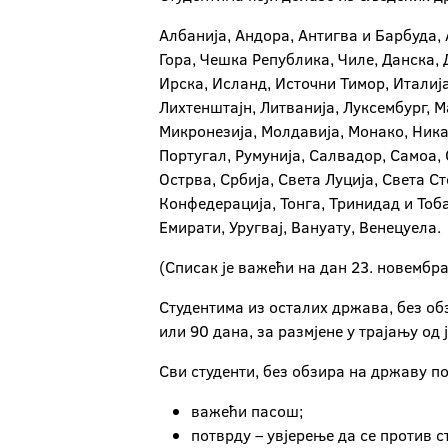
Албанија, Андора, Антигва и Барбуда, 
Гора, Чешка Република, Чиле, Данска, 
Ирска, Исланд, Источни Тимор, Италија
Лихтенштајн, Литванија, Луксембург, 
Микронезија, Молдавија, Монако, Ника
Португал, Румунија, Салвадор, Самоа,
Острва, Србија, Света Луција, Света 
Конфедерација, Тонга, Тринидад и Тоб
Емирати, Уругвај, Вануату, Венецуела.
(Списак је важећи на дан 23. новембр
Студентима из осталих држава, без об
или 90 дана, за размјене у трајању од 
Сви студенти, без обзира на државу по
важећи пасош;
потврду – увјерење да се против 