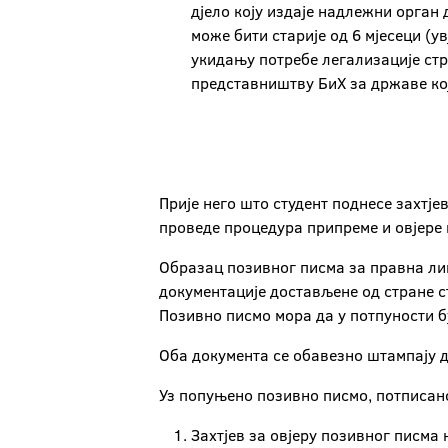
дјело коју издаје надлежни орган 
може бити старије од 6 мјесеци (
укидању потребе легализације ст
представништву БиХ за државе кој
Прије него што студент поднесе захтј
проведе процедура припреме и овјере 
Образац позивног писма за правна ли
документације достављене од стране 
Позивно писмо мора да у потпуности б
Оба документа се обавезно штампају д
Уз попуњено позивно писмо, потписано
Захтјев за овјеру позивног писма