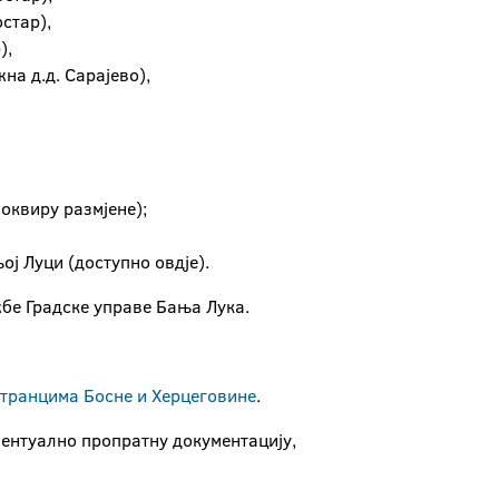
стар),
),
на д.д. Сарајево),
 оквиру размјене);
ј Луци (доступно овдје).
ужбе Градске управе Бања Лука.
странцима Босне и Херцеговине
.
вентуално пропратну документацију,