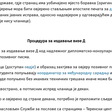
државе, гдје странац има уобичајено мјесто боравка (оригина
увјерење мора бити овјерено стављањем апостиле печата за
д
раних јавних исправа, односно надовјером у одговарајућем
е нису чланице).
Процедура за издавање визе Д
ев за издавање визе Д код надлежног дипломатско-конзуларн
позивног писма.
ца (доступан
овдје
) и образац захтјева за овјеру позивног 
студента попуњавају
координатор за међународну сарадњу
и
уде попуњено без икаквих техничких грешака иначе може б
вострано, а потписник испред чланица је декан.
 и овјерено од стране декана, потребно је приложити сљеде
 насловљен Служби за послове са странцима – Теренски цен