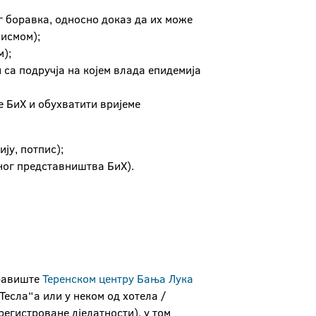
г боравка, односно доказ да их може
писмом);
м);
 са подручја на којем влада епидемија
 БиХ и обухватити вријеме
ју, потпис);
ног представништва БиХ).
оравиште
Теренском центру Бања Лука
Тесла“а или у неком од хотела /
регистроване дјелатности), у том