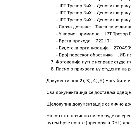
- ЈРТ Трезор БиХ: - Депозитни рач
- ЈРТ Трезор БиХ: - Депозитни рач
- ЈРТ Трезор БиХ: - Депозитни ра
- Сврха дознаке – Такса за издав
- У корист примаоца – ЈРТ Трезор 
- Врста прихода – 722101,
- Буџетска организација – 270499
- Број пореског обвезника – ЈИБ п
Фотокопија путне исправе студента
Писмо о прихватању студента на р
Документи под 2), 3), 4), 5) могу бит
Сва документација се доставља одвојен
Цјелокупна документације се лично д
Након што позивно писмо буде овјерен
путем брзе поште (препорука DHL) дос