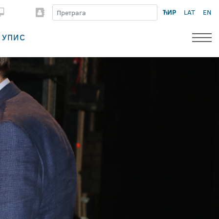
ЋИР
LAT
EN
УПИС