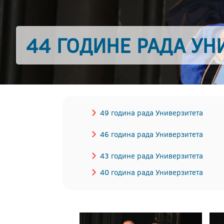
44 ГОДИНЕ РАДА УН
49 година рада Универзитета
46 година рада Универзитета
43 године рада Универзитета
40 година рада Универзитета