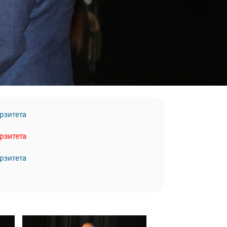
рзитета
рзитета
рзитета