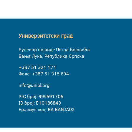
Универзитетски град
Булевар војводе Петра Бојовића
Бања Лука, Република Српска
+387 51 321 171
Факс: +387 51 315 694
info@unibl.org
PIC број: 995591705
ID број: E10186843
Еразмус код: BA BANJA02