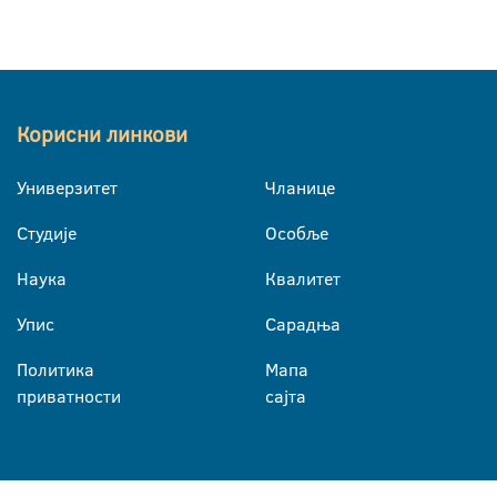
Корисни линкови
Универзитет
Чланице
Студије
Особље
Наука
Квалитет
Упис
Сарадња
Политика
Мапа
приватности
сајта