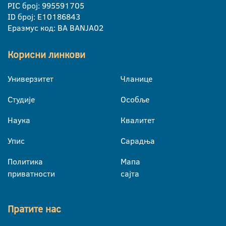
PIC број: 995591705
ID број: E10186843
Еразмус код: BA BANJA02
Корисни линкови
Универзитет
Чланице
Студије
Особље
Наука
Квалитет
Упис
Сарадња
Политика
Мапа
приватности
сајта
Пратите нас