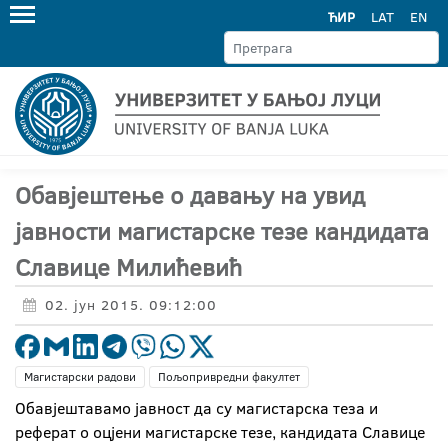
ЋИР
LAT
EN
Обавјештење о давању на увид
јавности магистарске тезе кандидата
Славице Милићевић
02. јун 2015. 09:12:00
Магистарски радови
Пољопривредни факултет
Обавјештавамо јавност да су магистарска теза и
реферат о оцјени магистарске тезе, кандидата Славице