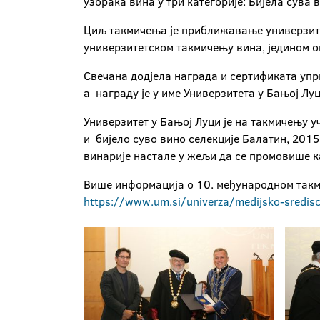
узорака вина у три категорије: Бијела сува
Циљ такмичења је приближавање универзитет
универзитетском такмичењу вина, једином ов
Свечана додјела награда и сертификата упр
а награду је у име Универзитета у Бањој Лу
Универзитет у Бањој Луци је на такмичењу 
и бијело суво вино селекције Балатин, 2015
винарије настале у жељи да се промовише ка
Више информација о 10. међународном такм
https://www.um.si/univerza/medijsko-sredis