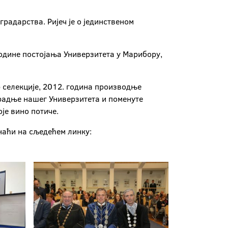
адарства. Ријеч је o јединственом
одине постојања Универзитета у Марибору,
 селекције, 2012. година производње
арадње нашег Универзитета и поменуте
је вино потиче.
наћи на сљедећем линку: