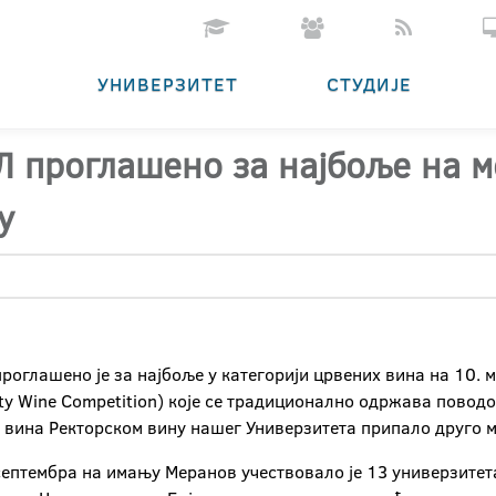
УНИВЕРЗИТЕТ
СТУДИЈЕ
Л проглашено за најбоље на 
у
проглашено је за најбоље у категорији црвених вина на 10.
sity Wine Competition) које се традиционално одржава пово
их вина Ректорском вину нашег Универзитета припало друго м
птембра на имању Меранов учествовало је 13 универзитета 