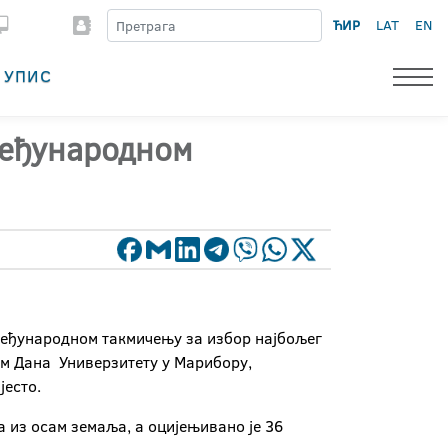
ЋИР
LAT
EN
УПИС
међународном
 међународном такмичењу за избор најбољег
дом Дана Универзитету у Марибору,
јесто.
из осам земаља, а оцијењивано је 36