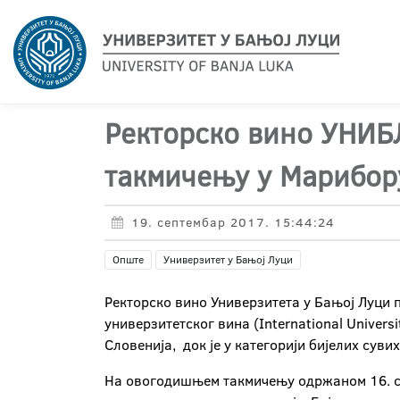
Ректорско вино УНИБ
такмичењу у Марибор
19. септембар 2017. 15:44:24
Опште
Универзитет у Бањој Луци
Ректорско вино Универзитета у Бањој Луци 
универзитетског вина (International Univer
Словенија, док је у категорији бијелих сув
На овогодишњем такмичењу одржаном 16. се