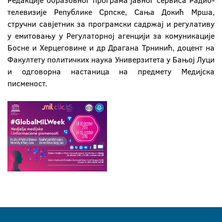
Редакције образовног програма јавног сервиса Радио-
телевизије Републике Српске, Сања Докић Мрша,
стручни савјетник за програмски садржај и регулативу
у емитовању у Регулаторној агенцији за комуникације
Босне и Херцеговине и др Драгана Трнинић, доцент на
Факултету политичких наука Универзитета у Бањој Луци
и одговорна настаница на предмету Медијска
писменост.