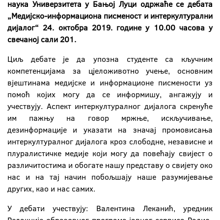
наука Универзитета у Бањој Луци одржаће се дебата
„Медијско-информациона писменост и интеркултурални
дијалог“ 24. октобра 2019. године у 10.00 часова у
свечаној сали 201.
Циљ дебате је да упозна студенте са кључним
компетенцијама за цјеложивотно учење, основним
вјештинама медијске и информационе писмености уз
помоћ којих могу да се информишу, ангажују и
учествују. Аспект интеркултуралног дијалога скренуће
им пажњу на говор мржње, искључивање,
дезинформације и указати на значај промовисања
интеркултуралног дијалога кроз слободне, независне и
плуралистичке медије који могу да повећају свијест о
различитостима и обогате нашу представу о свијету око
нас и на тај начин побољшају наше разумијевање
других, као и нас самих.
У дебати учествују: Валентина Леканић, уредник