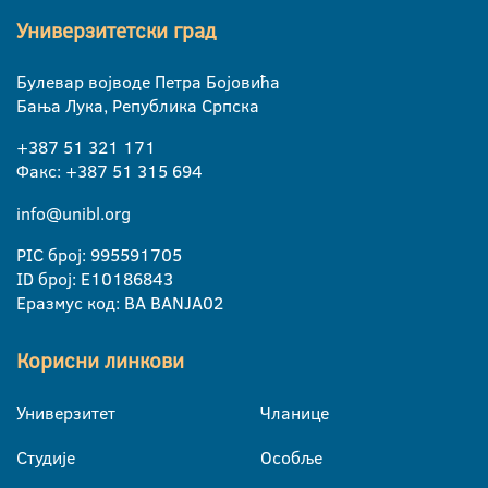
Универзитетски град
Булевар војводе Петра Бојовића
Бања Лука, Република Српска
+387 51 321 171
Факс: +387 51 315 694
info@unibl.org
PIC број: 995591705
ID број: E10186843
Еразмус код: BA BANJA02
Корисни линкови
Универзитет
Чланице
Студије
Особље