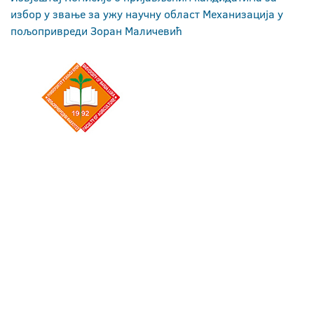
избор у звање за ужу научну област Механизација у
пољопривреди Зоран Маличевић