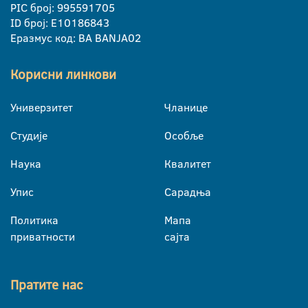
PIC број: 995591705
ID број: E10186843
Еразмус код: BA BANJA02
Корисни линкови
Универзитет
Чланице
Студије
Особље
Наука
Квалитет
Упис
Сарадња
Политика
Мапа
приватности
сајта
Пратите нас