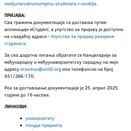
medjunarodnu
razmjenu
-
studenata
-
i
-
osoblja
.
ПРИЈАВА:
Сва тражена документација се доставља путем
апликације еСтудент, а упутство за пријаву је доступно
на сљедећој адреси -
Упутство за пријаву размјене
студената
.
За сва додатна питања обратити се Канцеларији за
међународну и међууниверзитетску сарадњу на мејл
адресу
erasmus@unibl.org
или телефонски на број
051/266-170.
Рок за достављање документације је 25. април 2025.
године до 16 часова.
ЛИНКОВИ
:
универзитетy
понуда предмета