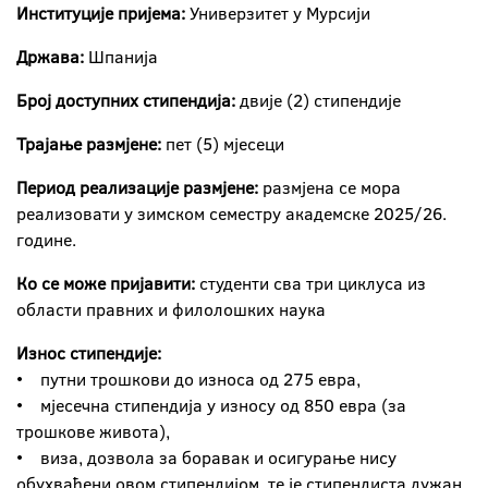
Институције пријема:
Универзитет у Мурсији
Држава:
Шпанија
Број доступних стипендија:
двије (2) стипендије
Трајање размјене:
пет (5) мјесеци
Период реализације размјене:
размјена се мора
реализовати у зимском семестру академске 2025/26.
године.
Ко се може пријавити:
студенти сва три циклуса из
области правних и филолошких наука
Износ стипендије:
• путни трошкови до износа од 275 евра,
• мјесечна стипендија у износу од 850 евра (за
трошкове живота),
• виза, дозвола за боравак и осигурање нису
обухваћени овом стипендијом, те је стипендиста дужан