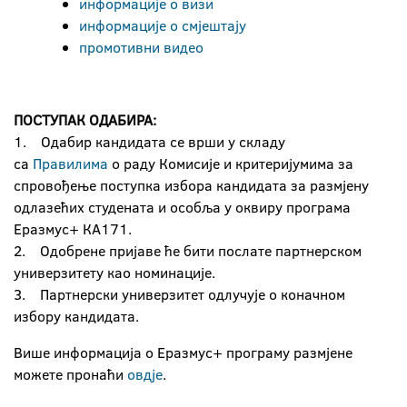
информације о визи
информације о смјештају
промотивни видео
ПОСТУПАК ОДАБИРА:
1. Одабир кандидата се врши у складу
са
Правилима
о раду Комисије и критеријумима за
спровођење поступка избора кандидата за размјену
одлазећих студената и особља у оквиру програма
Еразмус+ КА171.
2. Одобрене пријаве ће бити послате партнерском
универзитету као номинације.
3. Партнерски универзитет одлучује о коначном
избору кандидата.
Више информација о Еразмус+ програму размјене
можете пронаћи
овдје
.