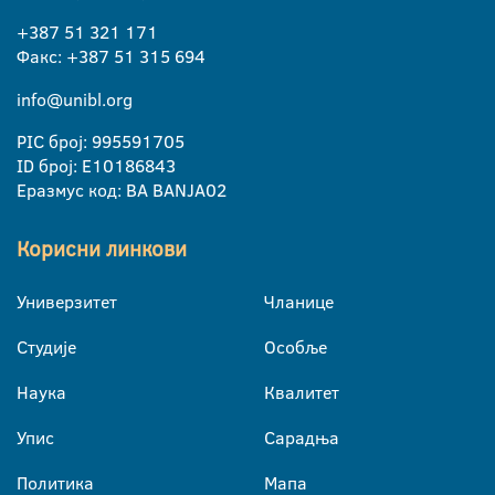
+387 51 321 171
Факс: +387 51 315 694
info@unibl.org
PIC број: 995591705
ID број: E10186843
Еразмус код: BA BANJA02
Корисни линкови
Универзитет
Чланице
Студије
Особље
Наука
Квалитет
Упис
Сарадња
Политика
Мапа