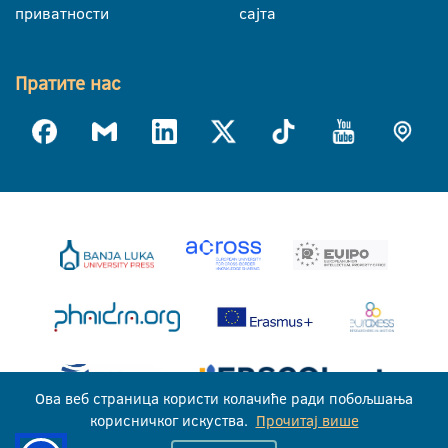
приватности
сајта
Пратите нас
Ова веб страница користи колачиће ради побољшања
корисничког искуства.
Прочитај више