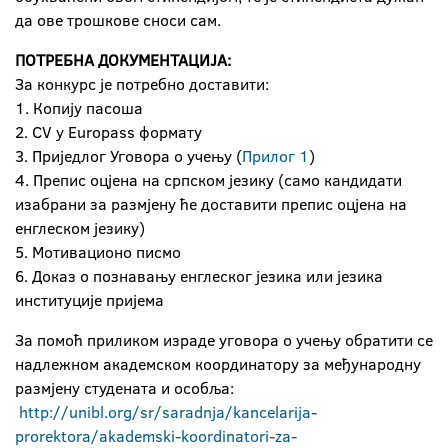
да ове трошкове сноси сам.
ПОТРЕБНА ДОКУМЕНТАЦИЈА:
За конкурс је потребно доставити:
1. Копију пасоша
2. CV у Europass формату
3. Приједлог Уговора о учењу (
Прилог 1
)
4. Препис оцјена на српском језику (само кандидати
изабрани за размјену ће доставити препис оцјена на
енглеском језику)
5. Мотивационо писмо
6. Доказ о познавању енглеског језика или језика
институције пријема
За помоћ приликом израде уговора о учењу обратити се
надлежном академском координатору за међународну
размјену студената и особља:
http
://
unibl
.
org
/
sr
/
saradnja
/
kancelarija
-
prorektora
/
akademski
-
koordinatori
-
za
-