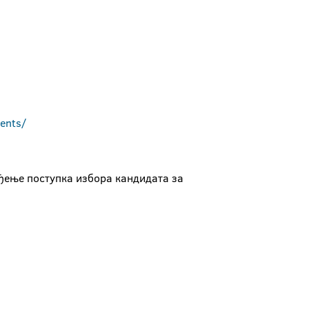
dents/
ођење поступка избора кандидата за