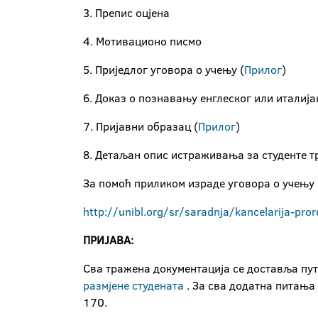
3. Препис оцјена
4. Мотивационо писмо
5. Приједлог уговора о учењу (
Прилог
)
6. Доказ о познавању енглеског или италија
7. Пријавни образац (
Прилог
)
8. Детаљан опис истраживања за студенте т
За помоћ приликом израде уговора о учењу
http://
unibl
.org
/
sr
/
saradnja
/
kancelarija
-
pror
ПРИЈАВА:
Сва тражена документација се доставља путе
размјене студената
. За сва додатна питања
170.