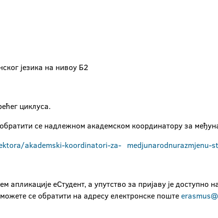
нског језика на нивоу Б2
рећег циклуса.
 обратити се надлежном академском координатору за међун
ektora
/
akademski
-
koordinatori
-
za
-
medjunarodnu
razmjenu
-
s
м апликације еСтудент, а упутство за пријаву је доступно н
 можете се обратити на адресу електронске поште
erasmus@u