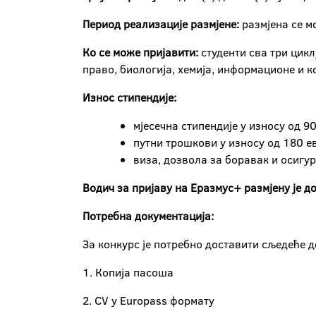
Период реализације
размјене:
размјена се м
Ко се може пријавити:
студенти cва три цик
право, биологија, хемија, информационе и к
Износ стипендије:
мјесечна стипендије у износу од 9
путни трошкови у износу од 180 е
виза, дозвола за боравак и осигу
Водич за пријаву на Еразмус+ размјену је д
Потребна документација:
За конкурс је потребно доставити сљедеће д
1. Копија пасоша
2. CV у Europass формату