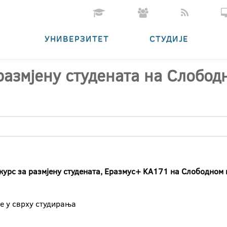
УНИВЕРЗИТЕТ
СТУДИЈЕ
размјену студената на Слобо
курс за размјену студената,
Еразмус
+
KA
171 на Слободном м
је у сврху студирања