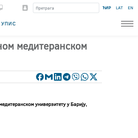
ЋИР
LAT
EN
УПИС
дном медитеранском
едитеранском универзитету у Барију,