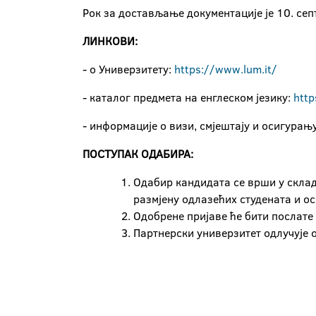
Рок за достављање документације је 10. сеп
ЛИНКОВИ:
- о Универзитету:
https://www.lum.it/
- каталог предмета на енглеском језику:
http
- информације о визи, смјештају и осигурањ
ПОСТУПАК ОДАБИРА:
Одабир кандидата се врши у скла
размјену одлазећих студената и о
Одобрене пријаве ће бити послате
Партнерски универзитет одлучује 