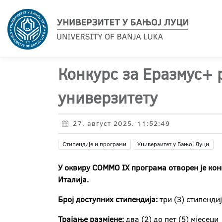
Конкурс за Еразмус+ 
универзитету
27. август 2025. 11:52:49
Стипендије и програми
Универзитет у Бањој Луци
У оквиру
COMMO
IX
програма отворен је кон
Италија.
Број доступних стипендија:
три (3) стипенди
Трајање размјене:
два (2) до пет (5) мјесеци