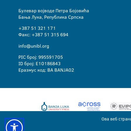
Булевар војводе Петра Бојовића
Бања Лука, Република Српска
+387 51 321 171
Факс: +387 51 315 694
info@unibl.org
PIC број: 995591705
ID број: E10186843
Еразмус код: BA BANJA02
Ова веб стран