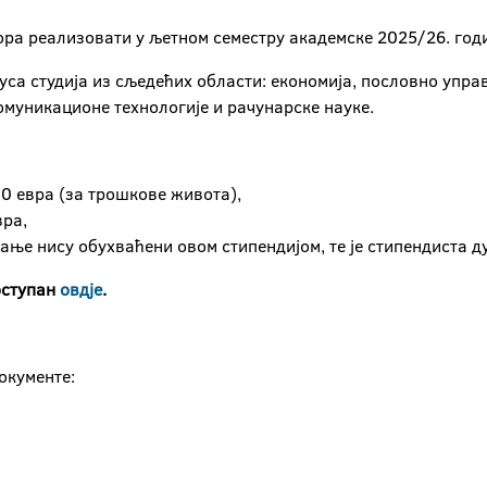
ора реализовати у љетном семестру академске 2025/26. год
луса студија из сљедећих области: економија, пословно упр
омуникационе технологије и рачунарске науке.
00 евра (за трошкове живота),
вра,
рање нису обухваћени овом стипендијом, те је стипендиста д
оступан
овдје
.
окументе: