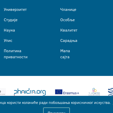
Универзитет
Чланице
Студије
Особље
Наука
Квалитет
Упис
Сарадња
Политика
Мапа
приватности
сајта
ица користи колачиће ради побољшања корисничког искуства.
Универзитет у Бањој Луци © 2026