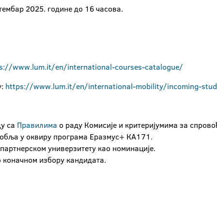
тембар 2025. године до 16 часова.
s://www.lum.it/en/international-courses-catalogue/
у:
https://www.lum.it/en/international-mobility/incoming-stu
ду са
Правилима
о раду Комисије и критеријумима за спров
собља у оквиру програма Еразмус+ КА171.
 партнерском универзитету као номинације.
о коначном избору кандидата.