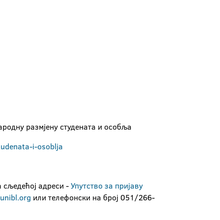
ародну размјену студената и особља
tudenata
-
i
-
osoblja
а сљедећој адреси -
Упутство за пријаву
nibl.org
или телефонски на број 051/266-