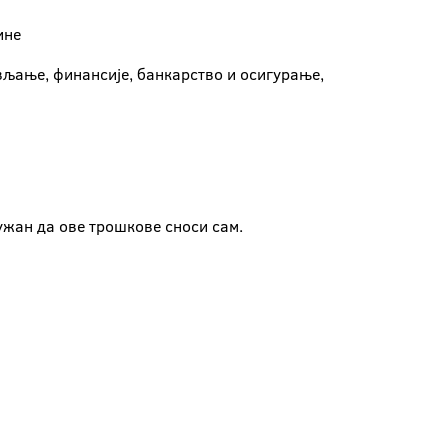
ине
ављање, финансије, банкарство и осигурање,
ужан да ове трошкове сноси сам.