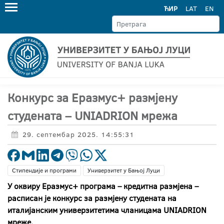
ЋИР
LAT
EN
Конкурс за Еразмус+ размјену
студената – UNIADRION мрежа
29. септембар 2025. 14:55:31
Стипендије и програми
Универзитет у Бањој Луци
У оквиру Еразмус+ програма – кредитна размјена –
расписан је конкурс за размјену студената на
италијанским универзитетима чланицама
UNIADRION
мреже.