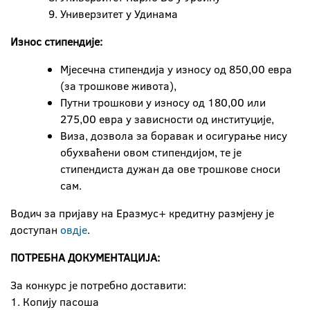
Универзитет у Удинама
Износ стипендије:
Мјесечна стипендија у износу од 850,00 евра
(за трошкове живота),
Путни трошкови у износу од 180,00 или
275,00 евра у зависности од институције,
Виза, дозвола за боравак и осигурање нису
обухваћени овом стипендијом, те је
стипендиста дужан да ове трошкове сноси
сам.
Водич за пријаву на Еразмус+ кредитну размјену је
доступан
овдје
.
ПОТРЕБНА ДОКУМЕНТАЦИЈА:
За конкурс је потребно доставити:
1. Копију пасоша