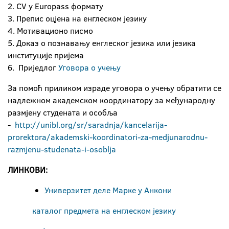
2. CV у Europass формату
3. Препис оцјена на енглеском језику
4. Мотивационо писмо
5. Доказ о познавању енглеског језика или језика
институције пријема
6. Приједлог
Уговора о учењу
За помоћ приликом израде уговора о учењу обратити се
надлежном академском координатору за међународну
размјену студената и особља
-
http://unibl.org/sr/saradnja/kancelarija-
prorektora/akademski-koordinatori-za-medjunarodnu-
razmjenu-studenata-i-osoblja
ЛИНКОВИ:
Универзитет деле Марке у Анкони
каталог предмета на енглеском језику