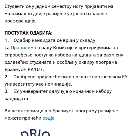
Студенти се у једном семестру могу пријавити на
максимално двије размјене уз јасно означене
преференције.
ПОСТУПАК ОДАБИРА:
1. Одабир кандидата се врши у складу
са
Правилима
о раду Комисије и критеријумима за
спровођење поступка избора кандидата за размјену
одлазећих студената и особља у оквиру програма
Еразмус+ КА107.
2. Одобрене пријаве ће бити послате партнерском ЕУ
универзитету као номинације.
3. ЕУ универзитет одлучује о коначном избору
кандидата.
Више информација о Еразмус+ програму размјене
можете пронаћи
овдје
.