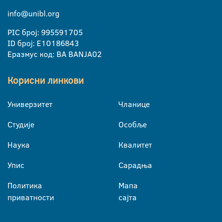
info@unibl.org
PIC број: 995591705
ID број: E10186843
Еразмус код: BA BANJA02
Корисни линкови
Универзитет
Чланице
Студије
Особље
Наука
Квалитет
Упис
Сарадња
Политика
Мапа
приватности
сајта