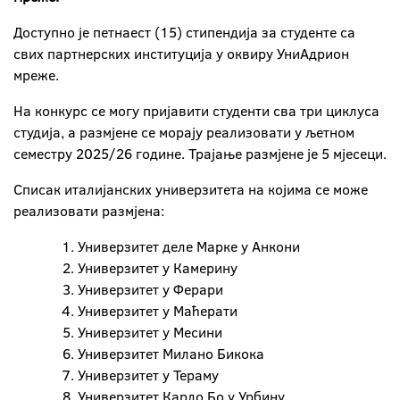
Доступно је петнаест (15) стипендија за студенте са
свих партнерских институција у оквиру УниАдрион
мреже.
На конкурс се могу пријавити студенти сва три циклуса
студија, а размјене се морају реализовати у љетном
семестру 2025/26 године. Трајање размјене је 5 мјесеци.
Списак италијанских универзитета на којима се може
реализовати размјена:
Универзитет деле Марке у Анкони
Универзитет у Камерину
Универзитет у Ферари
Универзитет у Маћерати
Универзитет у Месини
Универзитет Милано Бикока
Универзитет у Тераму
Универзитет Карло Бо у Урбину