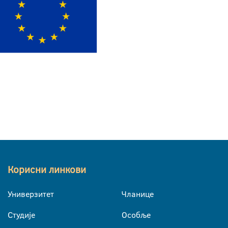
Корисни линкови
Универзитет
Чланице
Студије
Особље