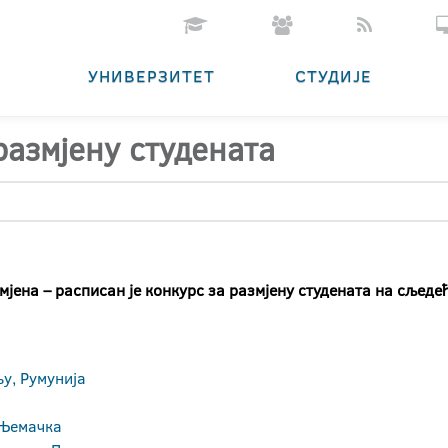
УНИВЕРЗИТЕТ
СТУДИЈЕ
размјену студената
јена – расписан је конкурс за размјену студената на сљеде
у, Румунија
 Њемачка