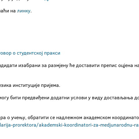
наћи на
линку
.
говор о студентској пракси
ндидати изабрани за размјену ће доставити препис оцјена на
езика институције пријема.
 могу бити предвиђени додатни услови у виду достављања д
ра о учењу, обратити се надлежном академском координато
elarija-prorektora/akademski-koordinatori-za-medjunarodnu-ra