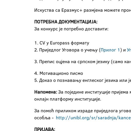
Искуства са Еразмус+ размјена можете про
ПОТРЕБНА ДОКУМЕНТАЦИЈА:
За конкурс је потребно доставити:
1. CV у Europass формату
2. Приједлог Уговора о учењу (
Прилог 1
) и
У
3. Препис оцјена на српском језику (само ка
4. Мотивационо писмо
5. Доказ о познавању енглеског језика или ј
Напомена:
За поједине институције пријема
онлајн платформу институције.
За помоћ приликом израде приједлога угово
особља -
http://unibl.org/sr/saradnja/kanc
ПРИЈАВА: