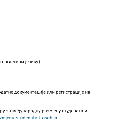
 енглеском језику)
одатне документације или регистрације на
ру за међународну размјену студената и
zmjenu-studenata-i-osoblja
.