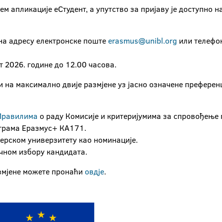
м апликације еСтудент, а упутство за пријаву је доступно н
 на адресу електронске поште
erasmus@unibl.org
или телефо
т 2026. године до 12.00 часова.
ти на максимално двије размјене уз јасно означене преференц
Правилима
о раду Комисије и критеријумима за спровођење 
ограма Еразмус+ КА171.
ерском универзитету као номинације.
чном избору кандидата.
змјене можете пронаћи
овдје
.