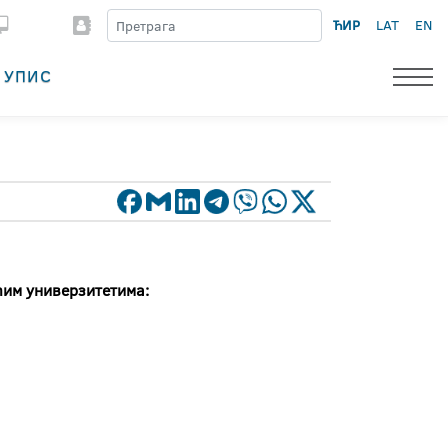
ЋИР
LAT
EN
УПИС
ћим универзитетима: