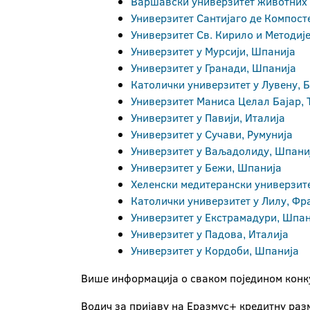
Варшавски универзитет животних 
Универзитет Сантијаго де Компост
Универзитет Св. Кирило и Методиј
Универзитет у Мурсији, Шпанија
Универзитет у Гранади, Шпанија
Католички универзитет у Лувену, Б
Универзитет Маниса Целал Бајар, 
Универзитет у Павији, Италија
Универзитет у Сучави, Румунија
Универзитет у Ваљадолиду, Шпани
Универзитет у Бежи, Шпанија
Хеленски медитерански универзите
Католички универзитет у Лилу, Фр
Универзитет у Екстрамадури, Шпан
Универзитет у Падова, Италија
Универзитет у Кордоби, Шпанија
Више информација о сваком поједином конку
Водич за пријаву на Еразмус+ кредитну разм