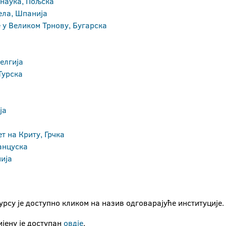
наука, Пољска
ела, Шпанија
е у Великом Трнову, Бугарска
елгија
Турска
ја
т на Криту, Грчка
анцуска
ија
рсу је доступно кликом на назив одговарајуће институције.
јену је доступан
овдје
.