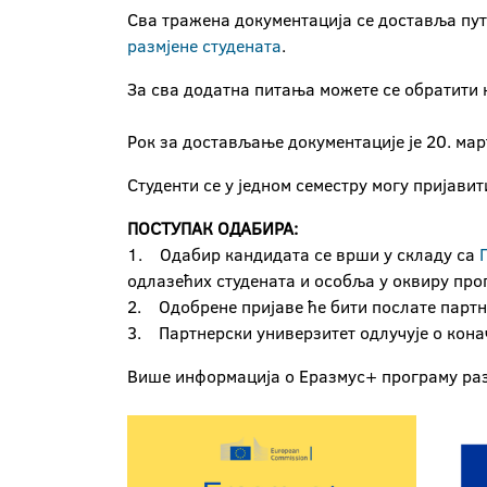
Сва тражена документација се доставља путе
размјене студената
.
За сва додатна питања можете се обратити
Рок за достављање документације је 20. мар
Студенти се у једном семестру могу пријави
ПОСТУПАК ОДАБИРА:
1. Одабир кандидата се врши у складу са
одлазећих студената и особља у оквиру пр
2. Одобрене пријаве ће бити послате партн
3. Партнерски универзитет одлучује о кона
Више информација о Еразмус+ програму ра