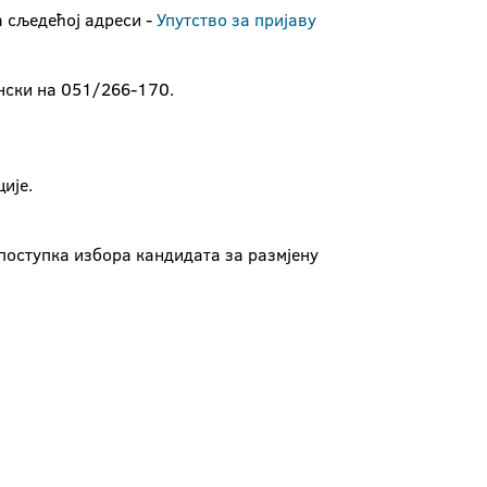
а сљедећој адреси -
Упутство за пријаву
нски на 051/266-170.
ије.
поступка избора кандидата за размјену