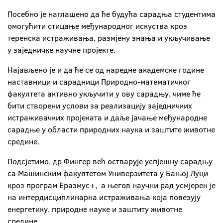
Посебно је наглашено да ће будућа сарадња студентима
омогућити стицање међународног искуства кроз
теренска истраживања, размјену знања и укључивање
у заједничке научне пројекте.
Најављено је и да ће се од наредне академске године
наставници и сарадници Природно-математичког
факултета активно укључити у ову сарадњу, чиме ће
бити створени услови за реализацију заједничких
истраживачких пројеката и даље јачање међународне
сарадње у области природних наука и заштите животне
средине.
Подсјетимо, др Фингер већ остварује успјешну сарадњу
са Машинским факултетом Универзитета у Бањој Луци
кроз програм Еразмус+, а његов научни рад усмјерен је
на интердисциплинарна истраживања која повезују
енергетику, природне науке и заштиту животне
средине.