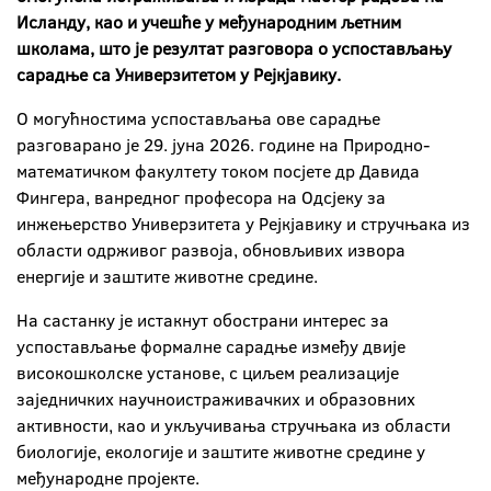
Исланду, као и учешће у међународним љетним
школама, што је резултат разговора о успостављању
сарадње са Универзитетом у Рејкјавику.
О могућностима успостављања ове сарадње
разговарано је 29. јуна 2026. године на Природно-
математичком факултету током посјете др Давида
Фингера, ванредног професора на Одсјеку за
инжењерство Универзитета у Рејкјавику и стручњака из
области одрживог развоја, обновљивих извора
енергије и заштите животне средине.
На састанку је истакнут обострани интерес за
успостављање формалне сарадње између двије
високошколске установе, с циљем реализације
заједничких научноистраживачких и образовних
активности, као и укључивања стручњака из области
биологије, екологије и заштите животне средине у
међународне пројекте.