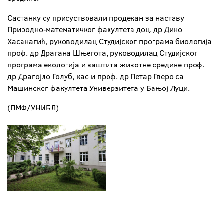
Састанку су присуствовали продекан за наставу
Природно-математичког факултета доц. др Дино
Хасанагић, руководилац Студијског програма биологија
проф. др Драгана Шњегота, руководилац Студијског
програма екологија и заштита животне средине проф.
др Драгојло Голуб, као и проф. др Петар Гверо са
Машинског факултета Универзитета у Бањој Луци.
(ПМФ/УНИБЛ)