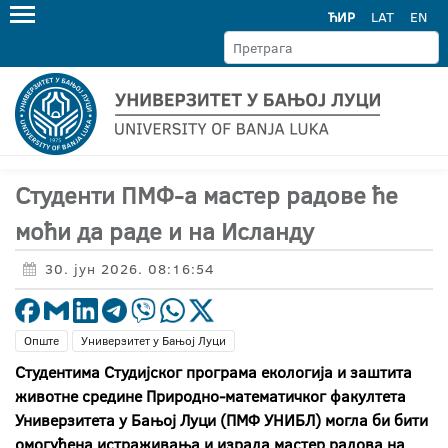
ЋИР
LAT
EN
Студенти ПМФ-а мастер радове ће
моћи да раде и на Исланду
30. јун 2026. 08:16:54
Опште
Универзитет у Бањој Луци
Студентима Студијског програма екологија и заштита
животне средине Природно-математичког факултета
Универзитета у Бањој Луци (ПМФ УНИБЛ) могла би бити
омогућена истраживања и израда мастер радова на