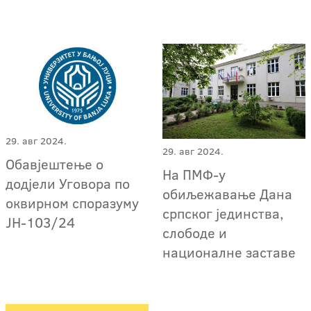
29. авг 2024.
29. авг 2024.
Обавјештење о
На ПМФ-у
додјели Уговора по
обиљежавање Дана
оквирном споразуму
српског јединства,
ЈН-103/24
слободе и
националне заставе