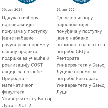
30. авг 2024.
29. авг 2024.
Одлука о избору
Одлука о избору
најповољнијег
најповољнијег
понуђача у поступку
понуђача у поступку
јавне набавке
јавне набавке
рачунарске опреме у
штампања плаката за
склопу пројекта
потребе СКЦ-а
подршке за учешће и
Ректората
реализацију COST
Универзитета у Бањој
акције за потребе
Луцике опреме за
Природно –
потребе Ректората
математичког
Универзитета у Бањој
факултета
Луци
Универзитета у Бањој
Луци – ЛОТ 2