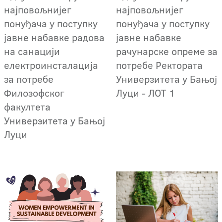
најповољнијег
најповољнијег
понуђача у поступку
понуђача у поступку
јавне набавке радова
јавне набавке
на санацији
рачунарске опреме за
електроинсталација
потребе Ректората
за потребе
Универзитета у Бањој
Филозофског
Луци - ЛОТ 1
факултета
Универзитета у Бањој
Луци