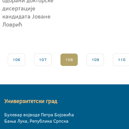
одбрани докторске
дисертације
кандидата Јоване
Ловрић
106
107
108
109
110
Универзитетски град
Булевар војводе Петра Бојовића
Бања Лука, Република Српска