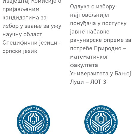
Извјештај Комисије о
Одлука о избору
пријављеним
најповољнијег
кандидатима за
понуђача у поступку
избор у звање за ужу
јавне набавке
научну област
рачунарске опреме за
Специфични језици -
потребе Природно –
српски језик
математичког
факултета
Универзитета у Бањој
Луци – ЛОТ 3