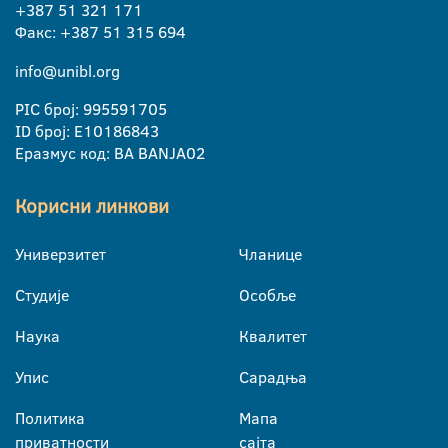
+387 51 321 171
Факс: +387 51 315 694
info@unibl.org
PIC број: 995591705
ID број: E10186843
Еразмус код: BA BANJA02
Корисни линкови
Универзитет
Чланице
Студије
Особље
Наука
Квалитет
Упис
Сарадња
Политика
Мапа
приватности
сајта