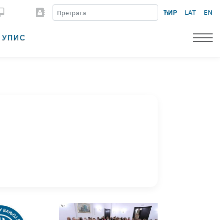
ЋИР
LAT
EN
УПИС