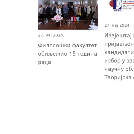
27. мај 2024.
Извјештај 
27. мај 2024.
пријавље
Филолошки факултет
кандидати
обиљежио 15 година
избор у зв
рада
научну об
Теоријска