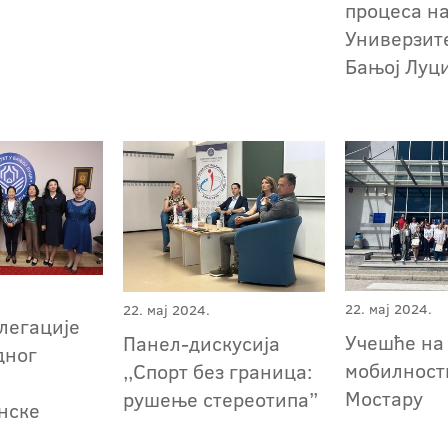
процеса н
Универзите
Бањој Луц
22. мај 2024.
22. мај 2024.
елегације
Учешће на
Панел-дискусија
дног
мобилност
,,Спорт без границa:
Мостару
рушење стереотипа”
нске