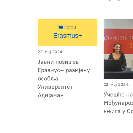
22. мај 2024.
Јавни позив за
Еразмус+ размјену
особља –
22. мај 2024.
Универзитет
Учешће н
Адијаман
Међународ
књига у С