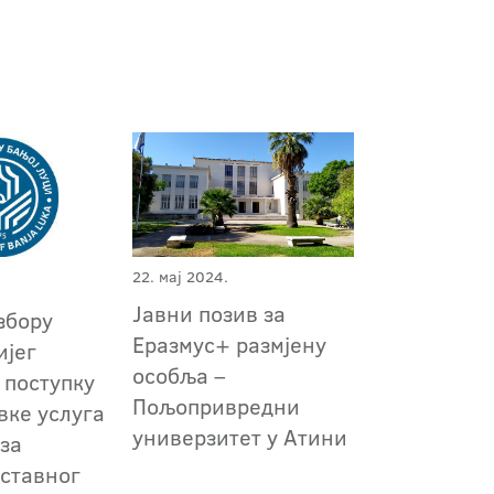
22. мај 2024.
Јавни позив за
збору
Еразмус+ размјену
ијег
особља –
 поступку
Пољопривредни
вке услуга
универзитет у Атини
за
аставног