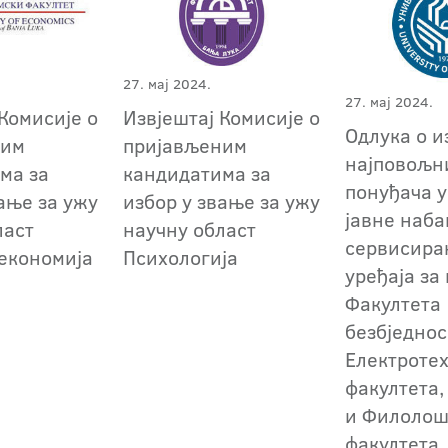
27. мај 2024.
27. мај 2024.
Комисије о
Извјештај Комисије о
Oдлука о и
ним
пријављеним
најповољн
ма за
кандидатима за
понуђача у
ање за ужу
избор у звање за ужу
јавне наба
ласт
научну област
сервисира
 економија
Психологија
уређаја за
Факултета
безбједнос
Електроте
факултета,
и Филолош
факултета