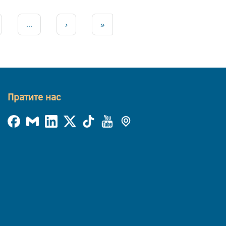
...
›
»
Пратите нас