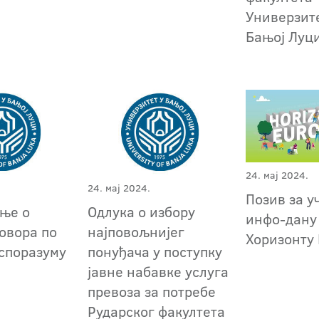
Универзит
Бањој Луц
24. мај 2024.
24. мај 2024.
Позив за у
ње о
Одлука о избору
инфо-дану
говора по
најповољнијег
Хоризонту
споразуму
понуђача у поступку
3
јавне набавке услуга
превоза за потребе
Рударског факултета