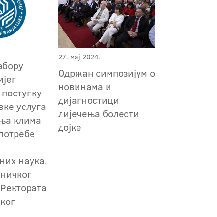
27. мај 2024.
збору
Одржан симпозијум о
ијег
новинама и
 поступку
дијагностици
вке услуга
лијечења болести
ња клима
дојке
 потребе
них наука,
хничког
 Ректората
ког