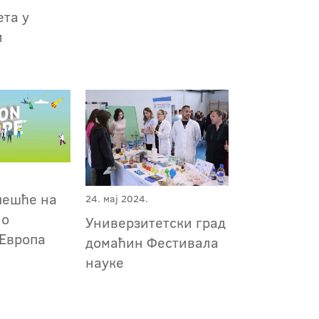
ета у
и
чешће на
24. мај 2024.
 о
Универзитетски град
 Европа
домаћин Фестивала
науке