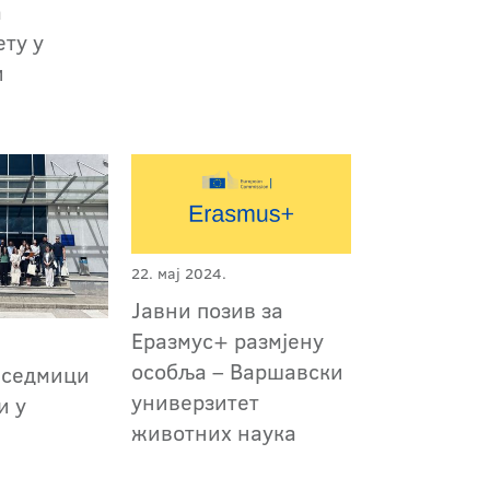
а
ту у
и
22. мај 2024.
Јавни позив за
Еразмус+ размјену
особља – Варшавски
 седмици
универзитет
и у
животних наука