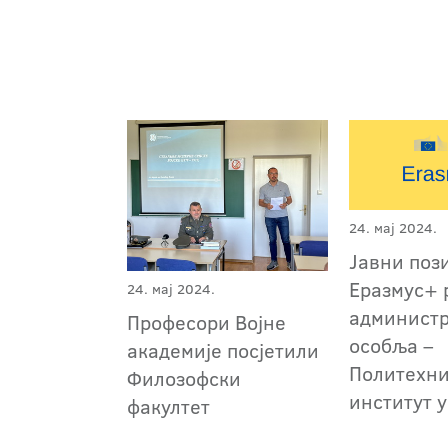
24. мај 2024.
Јавни поз
Еразмус+ 
24. мај 2024.
админист
Професори Војне
особља –
академије посјетили
Политехн
Филозофски
институт 
факултет