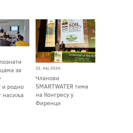
упознати
22. мај 2024.
ицама за
Чланови
у
SMARTWATER тима
 и родно
на Конгресу у
г насиља
Фиренци