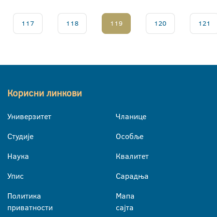
117
118
119
120
121
Корисни линкови
Универзитет
Чланице
Студије
Особље
Наука
Квалитет
Упис
Сарадња
Политика
Мапа
приватности
сајта