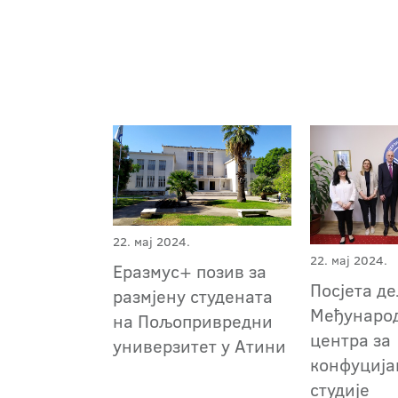
22. мај 2024.
22. мај 2024.
Еразмус+ позив за
Посјета д
размјену студената
Међунаро
на Пољопривредни
центра за
универзитет у Атини
конфуција
студије