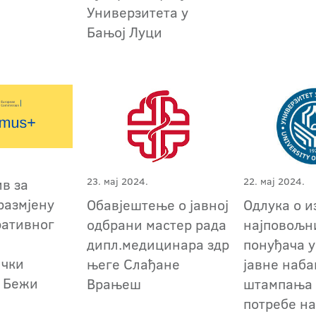
Универзитета у
Бањој Луци
23. мај 2024.
22. мај 2024.
ив за
размјену
Обавјештење о јавној
Одлука о и
ративног
одбрани мастер рада
најповољн
дипл.медицинара здравствене
понуђача у
ички
његе Слађане
јавне наба
у Бежи
Врањеш
штампања 
потребе н