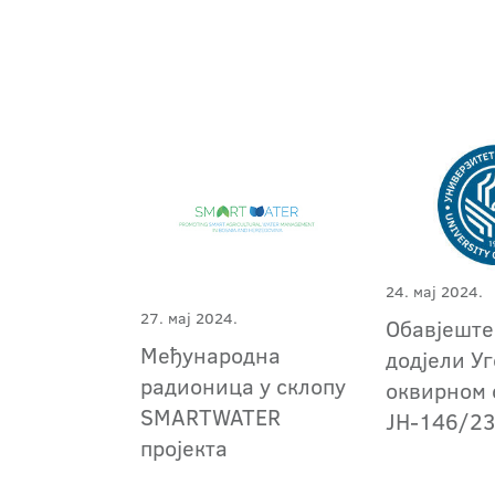
24. мај 2024.
27. мај 2024.
Обавјеште
Међународна
додјели У
радионица у склопу
оквирном 
SMARTWATER
ЈН-146/2
пројекта