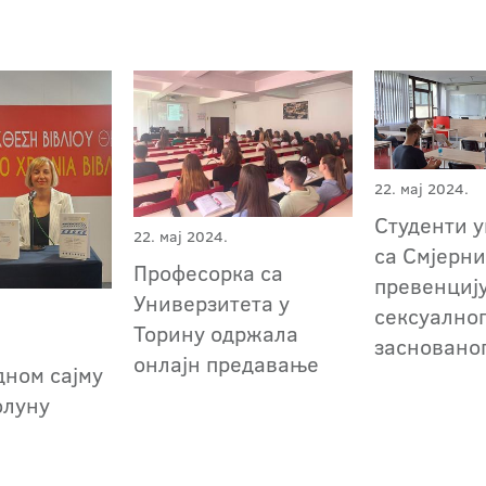
22. мај 2024.
Студенти 
22. мај 2024.
са Смјерн
Професорка са
превенциј
Универзитета у
сексуалног
Торину одржала
а
засновано
онлајн предавање
ном сајму
олуну