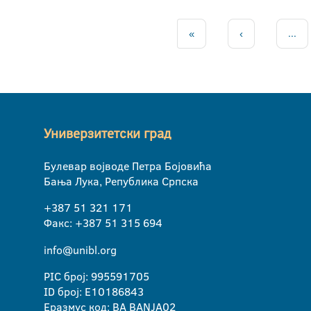
«
‹
...
Универзитетски град
Булевар војводе Петра Бојовића
Бања Лука, Република Српска
+387 51 321 171
Факс: +387 51 315 694
info@unibl.org
PIC број: 995591705
ID број: E10186843
Еразмус код: BA BANJA02