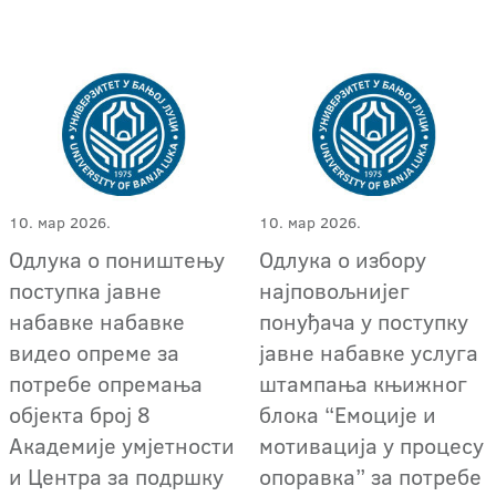
10. мар 2026.
10. мар 2026.
Одлука о поништењу
Одлука о избору
поступкa јавне
најповољнијег
набавке набавкe
понуђача у поступку
видео опреме за
јавне набавке услуга
потребе опремања
штампања књижног
објекта број 8
блока “Емоције и
Академије умјетности
мотивација у процесу
и Центра за подршку
опоравка” за потребе