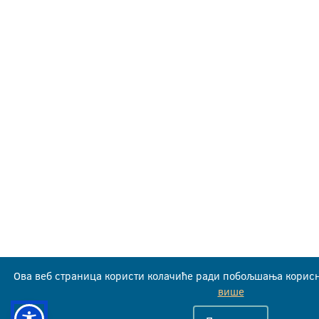
Ова веб страница користи колачиће ради побољшања корисн
више