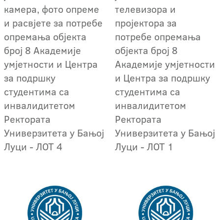
камера, фото опреме
телевизора и
и расвјете за потребе
пројектора за
опремања објекта
потребе опремања
број 8 Академије
објекта број 8
умјетности и Центра
Академије умјетности
за подршку
и Центра за подршку
студентима са
студентима са
инвалидитетом
инвалидитетом
Ректората
Ректората
Универзитета у Бањој
Универзитета у Бањој
Луци - ЛOT 4
Луци - ЛOT 1