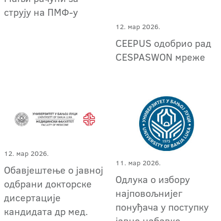
струју на ПМФ-у
12. мар 2026.
CEEPUS одобрио рад
CESPASWON мреже
12. мар 2026.
11. мар 2026.
Обавјештење о јавној
Одлука о избору
одбрани докторске
најповољнијег
дисертације
понуђача у поступку
кандидата др мед.
јавне набавке