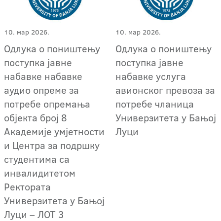
10. мар 2026.
10. мар 2026.
Одлука о поништењу
Одлука о поништењу
поступкa јавне
поступка јавне
набавке набавкe
набавке услуга
аудио опреме за
авионског превоза за
потребе опремања
потребе чланица
објекта број 8
Универзитета у Бањој
Академије умјетности
Луци
и Центра за подршку
студентима са
инвалидитетом
Ректората
Универзитета у Бањој
Луци – ЛOT 3