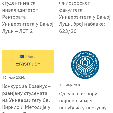
студентима са
Филозофског
инвалидитетом
факултета
Ректората
Универзитета у Бањој
Универзитета у Бањој
Луци, број набавке:
Луци – ЛOT 2
623/26
10. мар 2026.
Конкурс за Еразмус+
10. мар 2026.
размјену студената
Одлука о избору
на Универзитету Св.
најповољнијег
Кирило и Методије у
понуђача у поступку