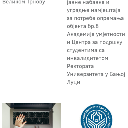
Великом Трнову
јавне набавке и
уградњe намјештаја
за потребе опремања
објекта бр.8
Академије умјетности
и Центра за подршку
студентима са
инвалидитетом
Ректората
Универзитета у Бањој
Луци