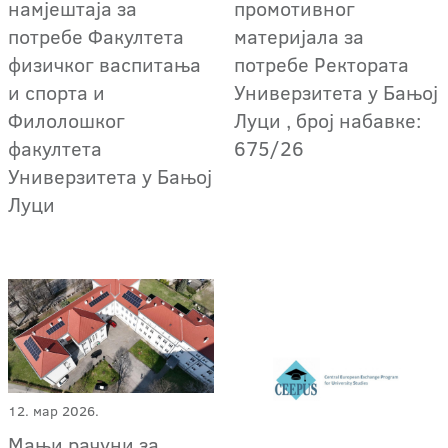
намјештаја за
промотивног
потребе Факултета
материјала за
физичког васпитања
потребе Ректората
и спорта и
Универзитета у Бањој
Филолошког
Луци , број набавке:
факултета
675/26
Универзитета у Бањој
Луци
12. мар 2026.
Мањи рачуни за