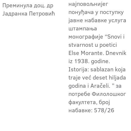
најповољнијег
Преминула доц. др
понуђача у поступку
Јадранка Петровић
јавне набавке услуга
штампања
монографије “Snovi i
stvarnost u poetici
Else Morante. Dnevnik
iz 1938. godine.
Istorija: sablazan koja
traje već deset hiljada
godina i Aračeli. ” за
потребе Филолошког
факултета, број
набавке: 578/26