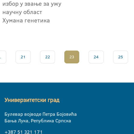
избор у звање за ужу
научну област
Хумана генетика
.
21
22
23
24
25
Универзитетски град
Булевар војводе Петра Бојовића
Бања Лука, Република Српска
+387 51 321 171