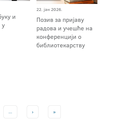
22. јан 2026.
буку и
Позив за пријаву
 у
радова и учешће на
конференцији о
библиотекарству
...
›
»