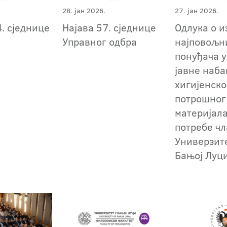
28. јан 2026.
27. јан 2026.
. сједнице
Најава 57. сједнице
Одлука о и
Управног одбра
најповољн
понуђача у
јавне наба
хигијенско
потрошног
материјала
потребе ч
Универзит
Бањој Луц