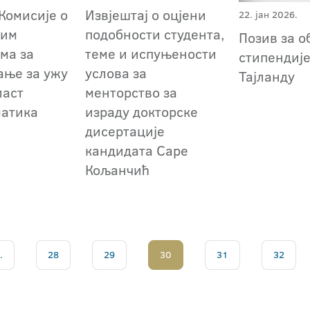
Комисије о
Извјештај о оцјени
22. јан 2026.
ним
подобности студента,
Позив за о
ма за
теме и испуњености
стипендије
ање за ужу
услова за
Тајланду
ласт
менторство за
матика
израду докторске
дисертације
кандидата Саре
Кољанчић
.
28
29
30
31
32