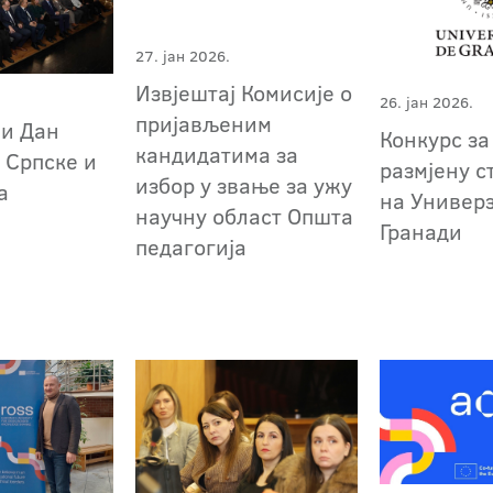
27. јан 2026.
Извјештај Комисије о
26. јан 2026.
пријављеним
и Дан
Конкурс за
кандидатима за
 Српске и
размјену с
избор у звање за ужу
а
на Универз
научну област Општа
Гранади
педагогија