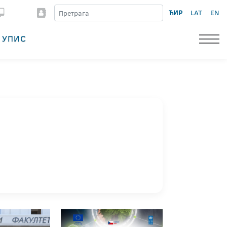
ЋИР
LAT
EN
УПИС