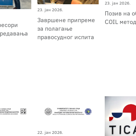
23. јан 2026.
23. јан 2026.
Позив на о
Завршене припреме
COIL мето
фесори
за полагање
предавања
правосудног испита
22. јан 2026.