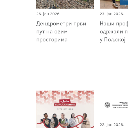
26. јан 2026.
23. јан 2026.
Дендрометри први
Наши про
пут на овим
одржали 
просторима
у Пољској
22. јан 2026.