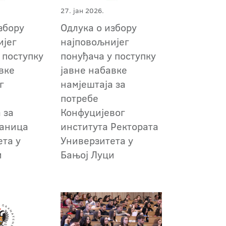
27. јан 2026.
збору
Одлука о избору
ијег
најповољнијег
 поступку
понуђача у поступку
вке
јавне набавке
г
намјештаја за
потребе
 за
Конфуцијевог
ланица
института Ректората
ета у
Универзитета у
и
Бањој Луци