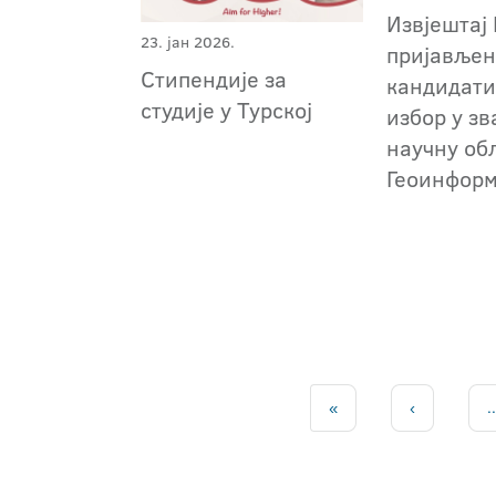
Извјештај 
23. јан 2026.
пријавље
Стипендије за
кандидати
студије у Турској
избор у зв
научну об
Геоинфор
«
‹
..