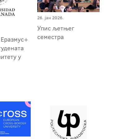
26. јан 2026.
Упис љетњег
семестра
 Еразмус+
тудената
итету у