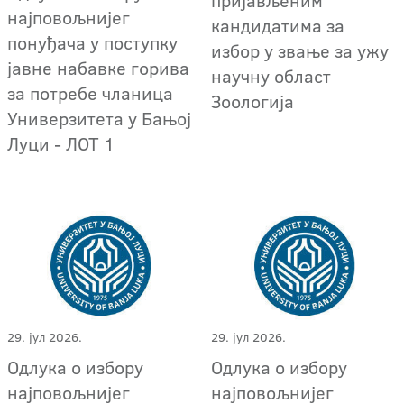
најповољнијег
кандидатима за
понуђача у поступку
избор у звање за ужу
јавне набавке горива
научну област
за потребе чланица
Зоологија
Универзитета у Бањој
Луци - ЛОТ 1
29. јул 2026.
29. јул 2026.
Oдлука о избору
Oдлука о избору
најповољнијег
најповољнијег