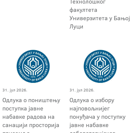
Технолошког
факултета
Универзитета у Бањој
Луци
31. јул 2026.
31. јул 2026.
Одлука о поништењу
Одлука о избору
поступка јавне
најповољнијег
набавке радова на
понуђача у поступку
санацији просторија
јавне набавке
приземља
лабораторијског