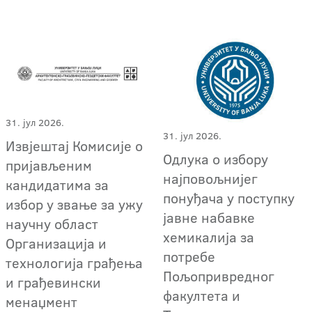
31. јул 2026.
31. јул 2026.
Извјештај Комисије о
Одлука о избору
пријављеним
најповољнијег
кандидатима за
понуђача у поступку
избор у звање за ужу
јавне набавке
научну област
хемикалија за
Организација и
потребе
технологија грађења
Пољопривредног
и грађевински
факултета и
менаџмент