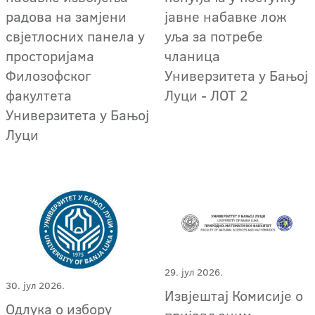
радова на замјени
јавне набавке лож
свјетлосних панела у
уља за потребе
просторијама
чланица
Филозофског
Универзитета у Бањој
факултета
Луци - ЛОТ 2
Универзитета у Бањој
Луци
29. јул 2026.
30. јул 2026.
Извјештај Комисије о
Одлука о избору
пријављеним