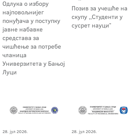
Oдлука о избору
Позив за учешће на
најповољнијег
скупу ,,Студенти у
понуђача у поступку
сусрет науциˮ
јавне набавке
средстава за
чишћење за потребе
чланица
Универзитета у Бањој
Луци
28. јул 2026.
28. јул 2026.