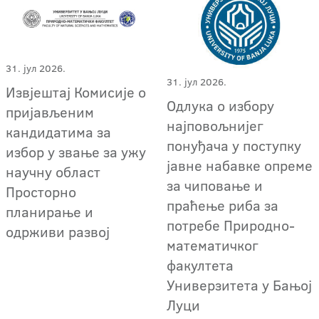
31. јул 2026.
31. јул 2026.
Извјештај Комисије о
Одлука о избору
пријављеним
најповољнијег
кандидатима за
понуђача у поступку
избор у звање за ужу
јавне набавке опреме
научну област
за чиповање и
Просторно
праћење риба за
планирање и
потребе Природно-
одрживи развој
математичког
факултета
Универзитета у Бањој
Луци