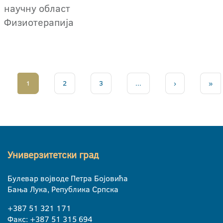
научну област
Физиотерапија
1
2
3
...
›
»
Универзитетски град
Булевар војводе Петра Бојовића
Бања Лука, Република Српска
+387 51 321 171
Факс: +387 51 315 694