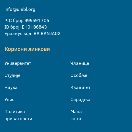
info@unibl.org
PIC број: 995591705
ID број: E10186843
Еразмус код: BA BANJA02
Корисни линкови
Универзитет
Чланице
Студије
Особље
Наука
Квалитет
Упис
Сарадња
Политика
Мапа
приватности
сајта