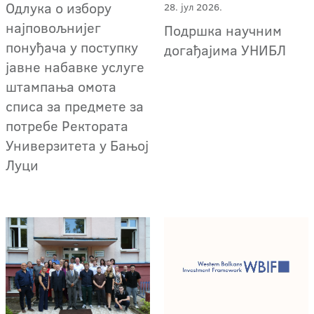
Одлука о избору
28. јул 2026.
најповољнијег
Подршка научним
понуђача у поступку
догађајима УНИБЛ
јавне набавке услуге
штампања омота
списа за предмете за
потребе Ректората
Универзитета у Бањој
Луци