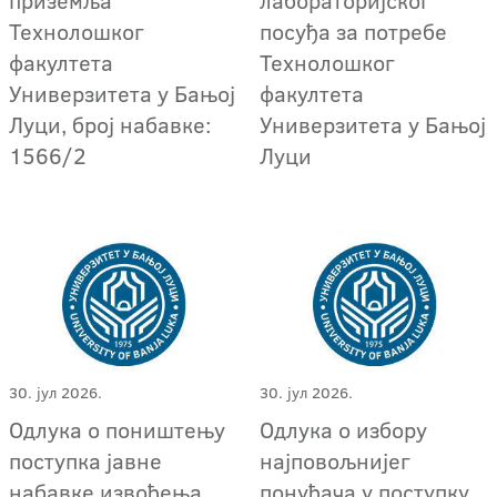
Технолошког
посуђа за потребе
факултета
Технолошког
Универзитета у Бањој
факултета
Луци, број набавке:
Универзитета у Бањој
1566/2
Луци
30. јул 2026.
30. јул 2026.
Одлука о поништењу
Одлука о избору
поступкa јавне
најповољнијег
набавке извођења
понуђача у поступку