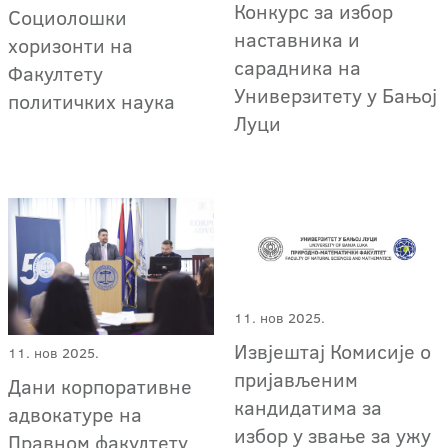
Конкурс за избор
Социолошки
наставника и
хоризонти на
сарадника на
Факултету
Универзитету у Бањој
политичких наука
Луци
11. нов 2025.
Извјештај Комисије о
11. нов 2025.
пријављеним
Дани корпоративне
кандидатима за
адвокатуре на
избор у звање за ужу
Правном факултету