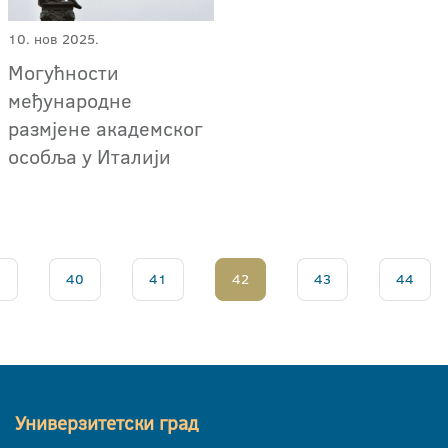
10. нов 2025.
Могућности
међународне
размјене академског
особља у Италији
.
40
41
42
43
44
Универзитетски град