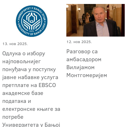
12. нов 2025.
13. нов 2025.
Разговор са
Одлука о избору
амбасадором
најповољнијег
Вилијамом
понуђача у поступку
Монтгомеријем
јавне набавке услуга
претплате на EBSCO
академске базе
података и
електронске књиге за
потребе
Универзитета у Бањој