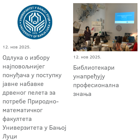
12. нов 2025.
Одлука о избору
12. нов 2025.
најповољнијег
Библиотекари
понуђача у поступку
унапређују
јавне набавке
професионална
дрвеног пелета за
знања
потребе Природно-
математичког
факултета
Универзитета у Бањој
Луци