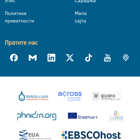
Упис
Сарадња
Политика
Мапа
приватности
сајта
Пратите нас