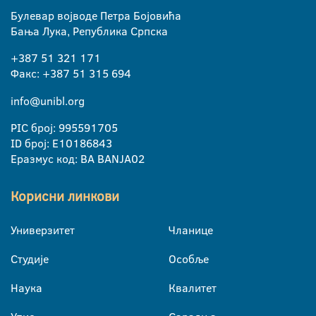
Булевар војводе Петра Бојовића
Бања Лука, Република Српска
+387 51 321 171
Факс: +387 51 315 694
info@unibl.org
PIC број: 995591705
ID број: E10186843
Еразмус код: BA BANJA02
Корисни линкови
Универзитет
Чланице
Студије
Особље
Наука
Квалитет