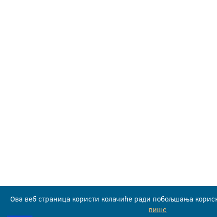
Ова веб страница користи колачиће ради побољшања корисн
више