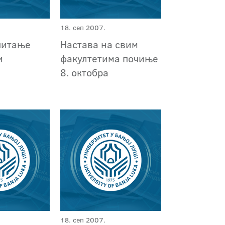
18. сеп 2007.
питање
Настава на свим
и
факултетима почиње
8. октобра
18. сеп 2007.