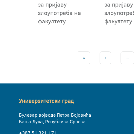
за пријаву
за пријаву
злоупотреба на
злоупотре
факултету
факултету
«
‹
...
Универзитетски град
Булевар војводе Петра Бојовића
Бања Лука, Република Српска
+387 51 321 171