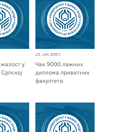
23. сеп 2007.
 жалост у
Чак 9000 лажних
 Српској
диплома приватних
факултета