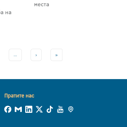
места
ба на
...
›
»
Пратите нас