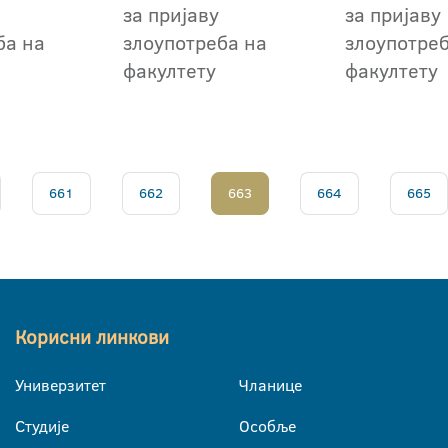
за пријаву
за пријаву
ба на
злоупотреба на
злоупотре
факултету
факултету
661
662
663
664
665
Корисни линкови
Универзитет
Чланице
Студије
Особље