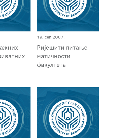
19. сеп 2007.
лажних
Ријешити питање
риватних
матичности
факултета