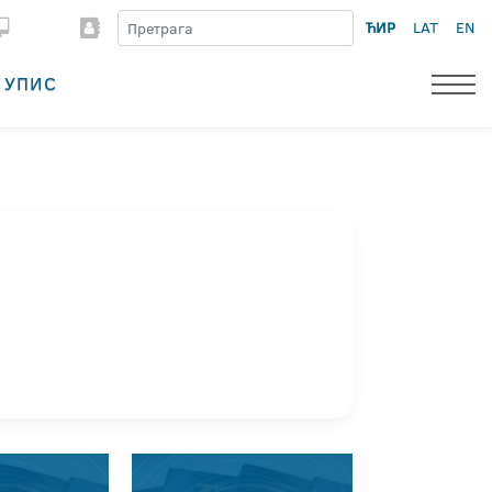
ЋИР
LAT
EN
УПИС