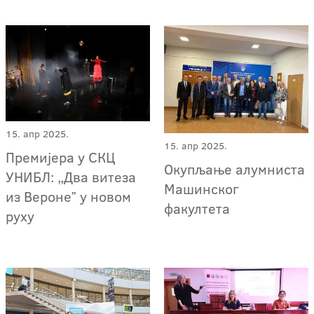
15. апр 2025.
15. апр 2025.
Премијера у СКЦ
Окупљање алумниста
УНИБЛ: „Два витеза
Машинског
из Веронеˮ у новом
факултета
руху