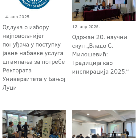
14. апр 2025.
Oдлука о избору
12. апр 2025.
најповољнијег
Одржан 20. научни
понуђача у поступку
скуп „Владо С.
јавне набавке услугa
Милошевић:
штампања за потребе
Традиција као
Ректората
инспирација 2025.“
Универзитета у Бањој
Луци