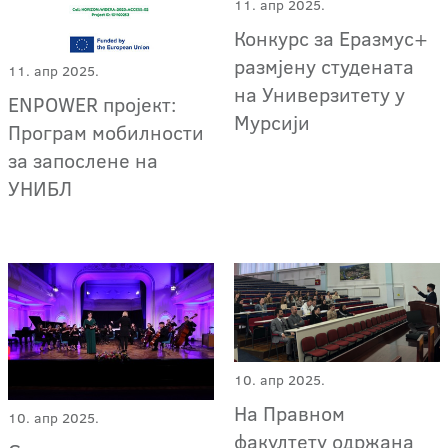
11. апр 2025.
Конкурс за Еразмус+
размјену студената
11. апр 2025.
на Универзитету у
ENPOWER пројект:
Мурсији
Програм мобилности
за запослене на
УНИБЛ
10. апр 2025.
На Правном
10. апр 2025.
факултету одржана