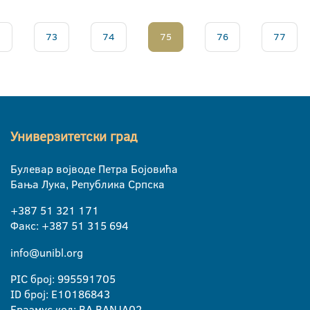
.
73
74
75
76
77
Универзитетски град
Булевар војводе Петра Бојовића
Бања Лука, Република Српска
+387 51 321 171
Факс: +387 51 315 694
info@unibl.org
PIC број: 995591705
ID број: E10186843
Еразмус код: BA BANJA02