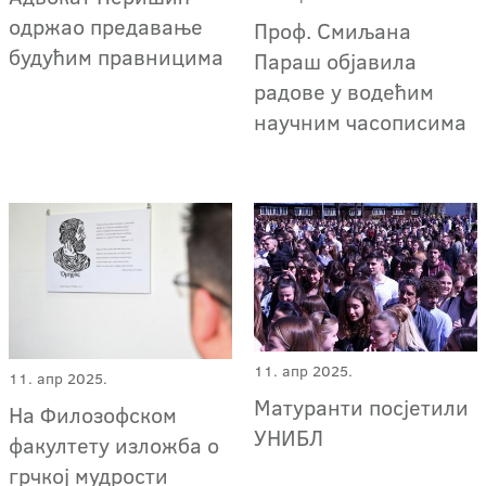
одржао предавање
Проф. Смиљана
будућим правницима
Параш објавила
радове у водећим
научним часописима
11. апр 2025.
11. апр 2025.
Матуранти посјетили
На Филозофском
УНИБЛ
факултету изложба о
грчкој мудрости