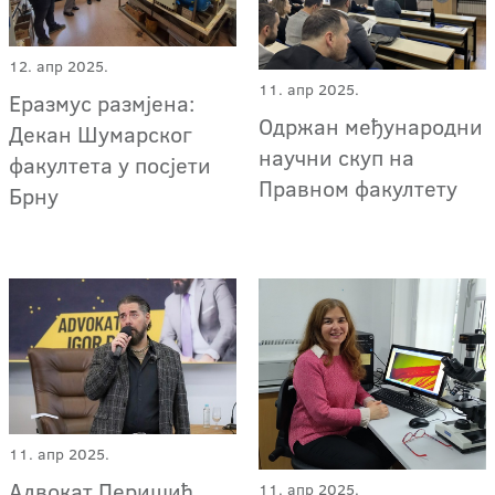
12. апр 2025.
11. апр 2025.
Еразмус размјена:
Одржан међународни
Декан Шумарског
научни скуп на
факултета у посјети
Правном факултету
Брну
11. апр 2025.
Адвокат Перишић
11. апр 2025.