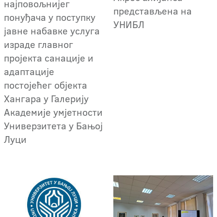
најповољнијег
представљена на
понуђача у поступку
УНИБЛ
јавне набавке услуга
израде главног
пројекта санације и
адаптације
постојећег објекта
Хангара у Галерију
Академије умјетности
Универзитета у Бањој
Луци