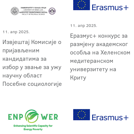
11. апр 2025.
11. апр 2025.
Еразмус+ конкурс за
Извјештај Комисије о
размјену академског
пријављеним
особља на Хеленском
кандидатима за
медитеранском
избор у звање за ужу
универзитету на
научну област
Криту
Посебне социологије