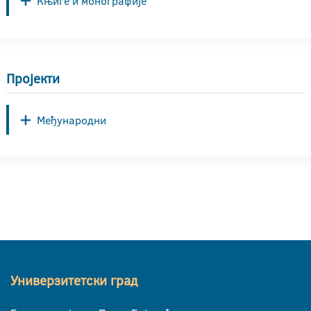
Књиге и монографије
Пројекти
Међународни
Универзитетски град