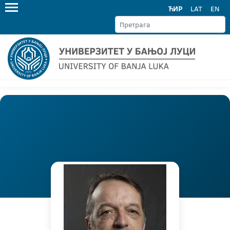
ЋИР
LAT
EN