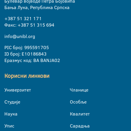
Булевар војводе Петра Бојовића
Бања Лука, Република Српска
+387 51 321 171
Факс: +387 51 315 694
info@unibl.org
PIC број: 995591705
ID број: E10186843
Еразмус код: BA BANJA02
Корисни линкови
Универзитет
Чланице
Студије
Особље
Наука
Квалитет
Упис
Сарадња