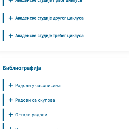
Академске студије првог циклуса
Академске студије другог циклуса
Академске студије трећег циклуса
Библиографија
Радови у часописима
Радови са скупова
Остали радови