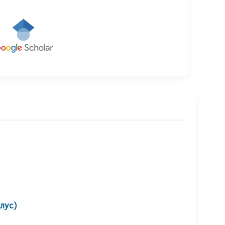
клус)