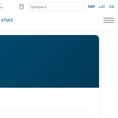
ЋИР
LAT
EN
УПИС