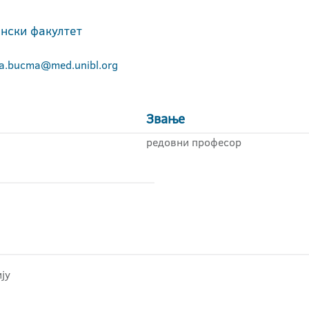
нски факултет
na.bucma@med.unibl.org
Звање
редовни професор
ју