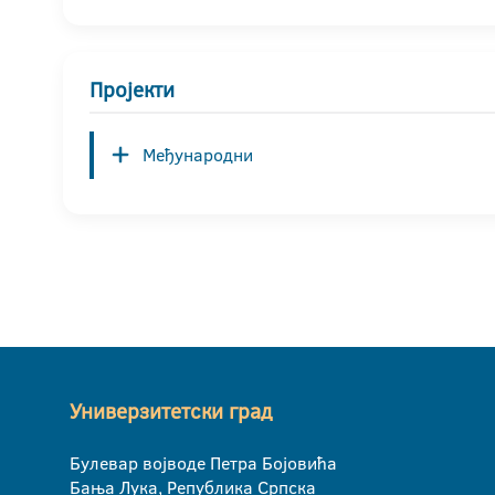
Пројекти
Међународни
Универзитетски град
Булевар војводе Петра Бојовића
Бања Лука, Република Српска