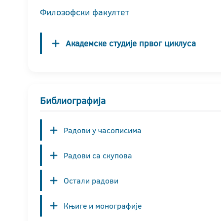
Филозофски факултет
Академске студије првог циклуса
Библиографија
Радови у часописима
Радови са скупова
Остали радови
Књиге и монографије