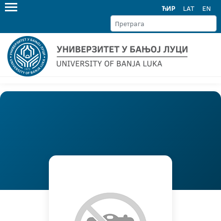
ЋИР
LAT
EN