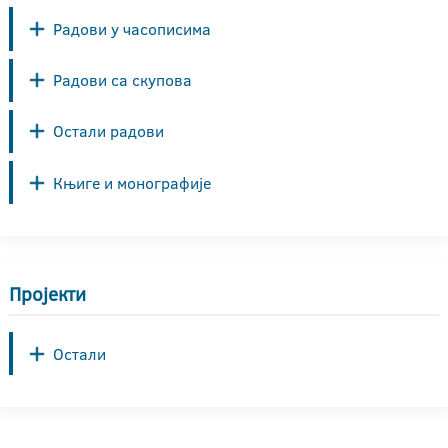
Радови у часописима
Радови са скупова
Остали радови
Књиге и монографије
Пројекти
Остали