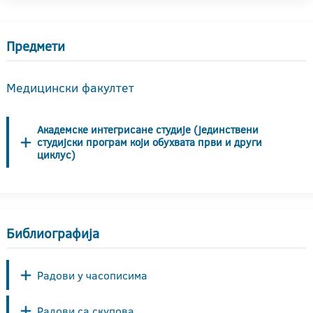
Предмети
Медицински факултет
Академске интегрисане студије (јединствени
студијски програм који обухвата први и други
циклус)
Библиографија
Радови у часописима
Радови са скупова