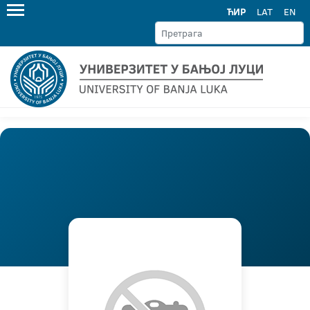
ЋИР
LAT
EN