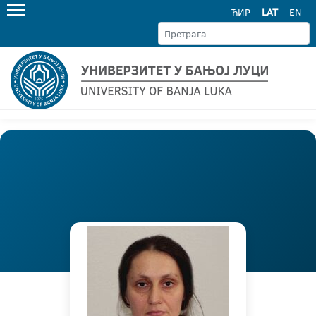
ЋИР
LAT
EN