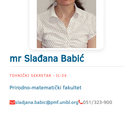
mr Slađana Babić
TEHNIČKI SEKRETAR - II-34
Prirodno-matematički fakultet
sladjana.babic@pmf.unibl.org
051/323-900