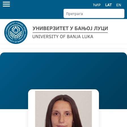
ЋИР
LAT
EN