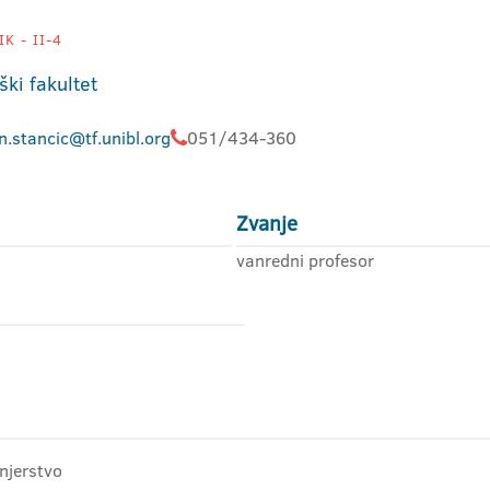
K - II-4
ški fakultet
.stancic@tf.unibl.org
051/434-360
Zvanje
vanredni profesor
enjerstvo