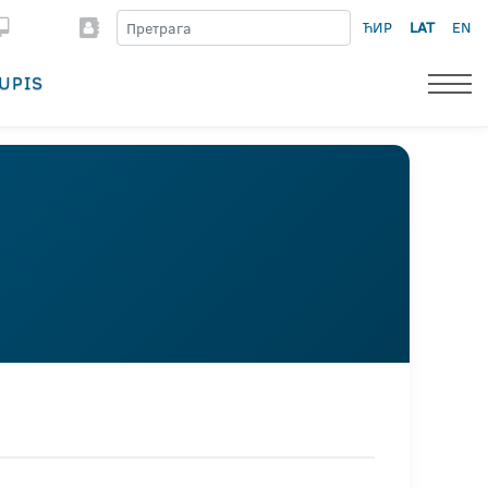
ЋИР
LAT
EN
UPIS