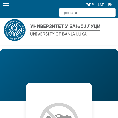
ЋИР
LAT
EN