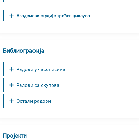
Академске студије трећег циклуса
Библиографија
Радови у часописима
Радови са скупова
Остали радови
Пројекти