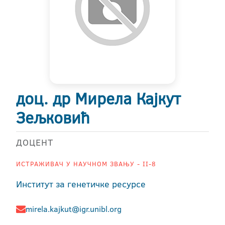
доц. др Мирела Кајкут
Зељковић
ДОЦЕНТ
ИСТРАЖИВАЧ У НАУЧНОМ ЗВАЊУ - II-8
Институт за генетичке ресурсе
mirela.kajkut@igr.unibl.org