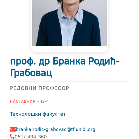
проф. др Бранка Родић-
Грабовац
РЕДОВНИ ПРОФЕСОР
НАСТАВНИК - II-4
Технолошки факултет
branka.rodic-grabovac@tf.unibl.org
051/ 434-360