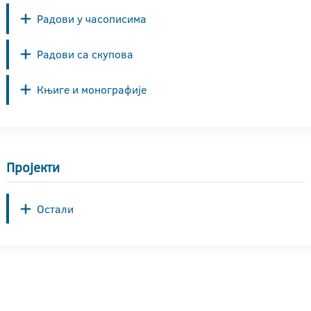
Радови у часописима
Радови са скупова
Књиге и монографије
Пројекти
Остали