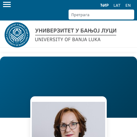
ЋИР
LAT
EN