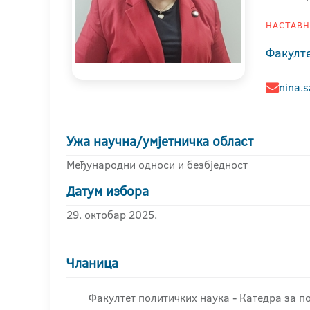
НАСТАВНИ
Факулт
nina.s
Ужа научна/умјетничка област
Међународни односи и безбједност
Датум избора
29. октобар 2025.
Чланица
Факултет политичких наука - Катедра за п