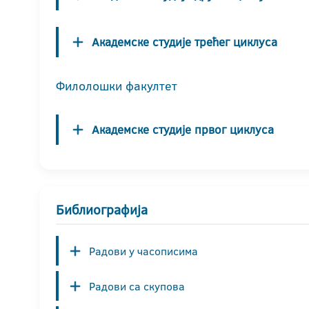
Академске студије трећег циклуса
Филолошки факултет
Академске студије првог циклуса
Библиографија
Радови у часописима
Радови са скупова