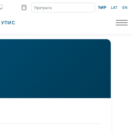
ЋИР
LAT
EN
УПИС