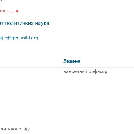
К - II-4
ет политичких наука
ajic@fpn.unibl.org
Звање
ванредни професор
олитикологију