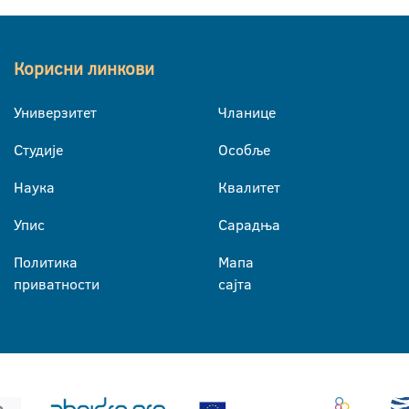
Корисни линкови
Универзитет
Чланице
Студије
Особље
Наука
Квалитет
Упис
Сарадња
Политика
Мапа
приватности
сајта