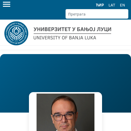
ЋИР
LAT
EN