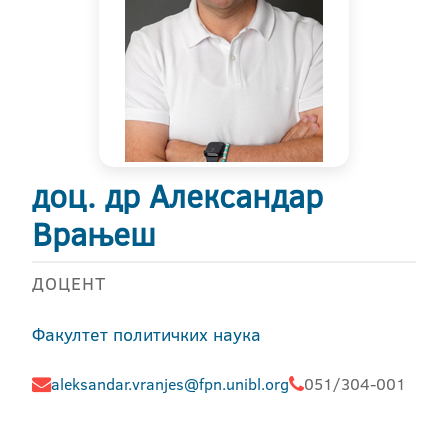
доц. др Александар
Врањеш
ДОЦЕНТ
Факултет политичких наука
aleksandar.vranjes@fpn.unibl.org
051/304-001