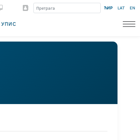
ЋИР
LAT
EN
УПИС