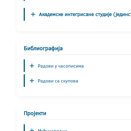
Академске интегрисане студије (јединс
Библиографија
Радови у часописима
Радови са скупова
Пројекти
Међународни