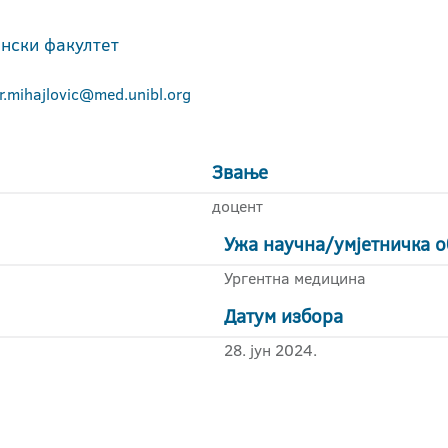
нски факултет
r.mihajlovic@med.unibl.org
Звање
доцент
Ужа научна/умјетничка о
Ургентна медицина
Датум избора
28. јун 2024.