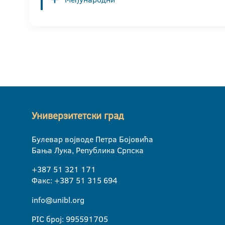
Универзитетски град
Булевар војводе Петра Бојовића
Бања Лука, Република Српска
+387 51 321 171
Факс: +387 51 315 694
info@unibl.org
PIC број: 995591705