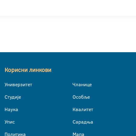
Корисни линкови
Универзитет
Чланице
Студије
Особље
Наука
Квалитет
Упис
Сарадња
Политика
Мапа