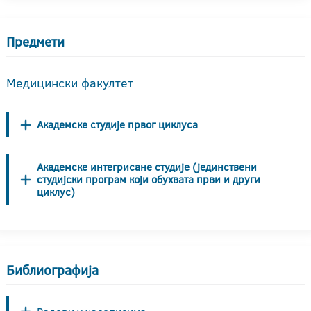
Предмети
Медицински факултет
Академске студије првог циклуса
Академске интегрисане студије (јединствени
студијски програм који обухвата први и други
циклус)
Библиографија