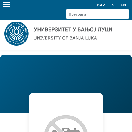
ЋИР
LAT
EN