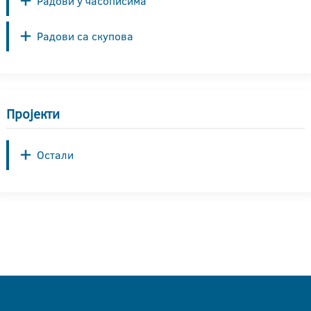
Радови у часописима
Радови са скупова
Пројекти
Остали