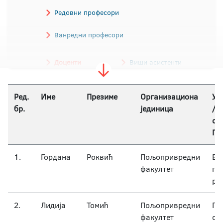
Редовни професори
Ванредни професори
Доценти
Виши асистенти
Асистенти
Ред.
Име
Презиме
Организациона
Уж
бр.
јединица
/у
об
Пр
1.
Гордана
Роквић
Пољопривредни
Ек
факултет
по
ру
2.
Лидија
Томић
Пољопривредни
Ге
факултет
оп