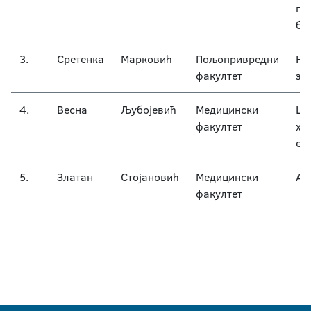
по
би
3.
Сретенка
Марковић
Пољопривредни
На
факултет
зе
4.
Весна
Љубојевић
Медицински
Ци
факултет
хи
ем
5.
Златан
Стојановић
Медицински
Ан
факултет