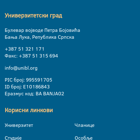
Универзитетски град
Булевар војводе Петра Бојовића
Бања Лука, Република Српска
+387 51 321 171
Факс: +387 51 315 694
info@unibl.org
PIC број: 995591705
ID број: E10186843
Еразмус код: BA BANJA02
Корисни линкови
Универзитет
Чланице
Студије
Особље