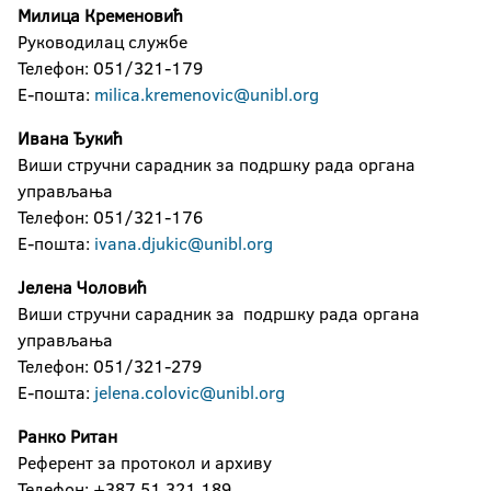
Милица Кременовић
Руководилац службе
Телефон: 051/321-179
Е-пошта:
milica.kremenovic@unibl.org
Ивана Ђукић
Виши стручни сарадник за подршку рада органа
управљања
Телефон: 051/321-176
Е-пошта:
ivana.djukic@unibl.org
Јелена Чоловић
Виши стручни сарадник за подршку рада органа
управљања
Телефон: 051/321-279
Е-пошта:
jelena.colovic@unibl.org
Ранко Ритан
Референт за протокол и архиву
Телефон: +387 51 321 189