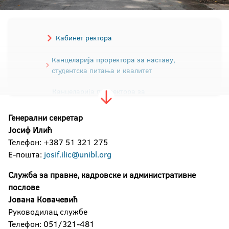
Кабинет ректора
Канцеларија проректора за наставу,
студентска питања и квалитет
Канцеларија проректора за
научноистраживачки рад и развој
Генерални секретар
Канцеларија проректора за међународну и
Јосиф Илић
међууниверзитетску сарадњу
Телефон: +387 51 321 275
Е-пошта:
josif.ilic@unibl.org
Канцеларија проректора за људске и
материјалне ресурсе
Служба за правне, кадровске и административне
послове
Секретаријат Универзитета
Јована Ковачевић
Руководилац службе
Сектор материјално-финансијских послова
Телефон: 051/321-481