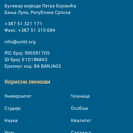
Булевар војводе Петра Бојовића
Бања Лука, Република Српска
+387 51 321 171
Факс: +387 51 315 694
info@unibl.org
PIC број: 995591705
ID број: E10186843
Еразмус код: BA BANJA02
Корисни линкови
Универзитет
Чланице
Студије
Особље
Наука
Квалитет
Упис
Сарадња