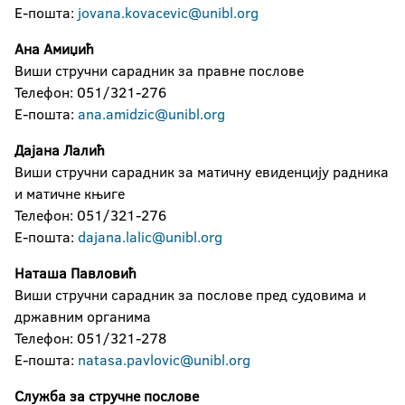
Е-пошта:
jovana.kovacevic@unibl.org
Конфуцијев институт
Ана Амиџић
Универзитетски рачунарски центрар (УРЦ)
Виши стручни сарадник за правне послове
Телефон: 051/321-276
Центар за развој и подршку истраживању
Е-пошта:
ana.amidzic@unibl.org
Центар за подршку студентима са
Дајана Лалић
инвалидитетом
Виши стручни сарадник за матичну евиденцију радника
и матичне књиге
Студентски културни центар
Телефон: 051/321-276
Е-пошта:
dajana.lalic@unibl.org
Наташа Павловић
Виши стручни сарадник за послове пред судовима и
државним органима
Телефон: 051/321-278
Е-пошта:
natasa.pavlovic@unibl.org
Служба за стручне послове