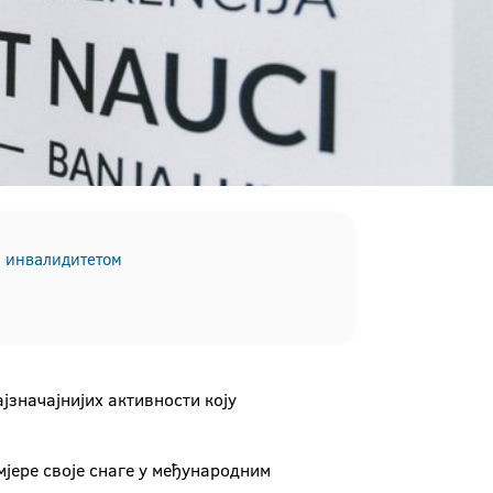
а инвалидитетом
ајзначајнијих активности коју
јере своје снаге у међународним