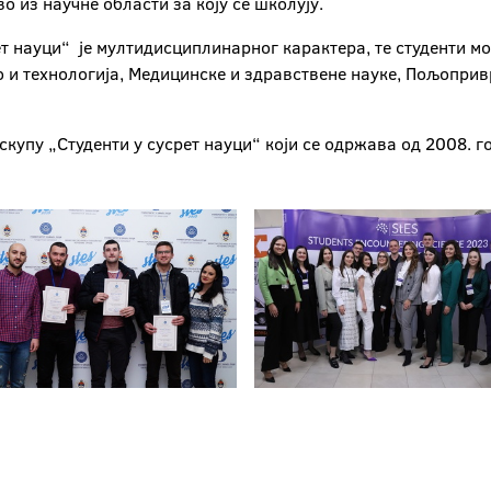
о из научне области за коју се школују.
ет науци“ је мултидисциплинарног карактера, те студенти м
 и технологија, Медицинске и здравствене науке, Пољоприв
купу „Студенти у сусрет науци“ који се одржава од 2008. г