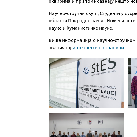
оквирима и при томе сазнају нешто нов
Научно-стручни скуп „Студенти у суср
области Природне науке, Инжењерство
науке и Хуманистичке науке.
Више информација о научно-стручном с
званичној
интернетској страници
.