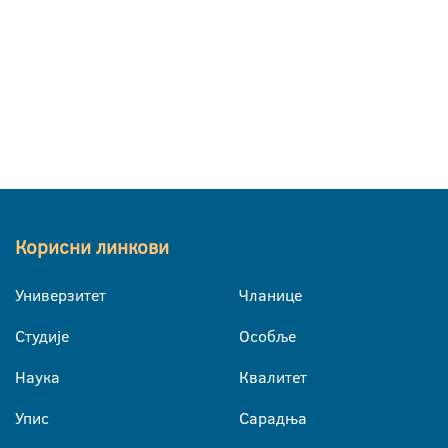
Корисни линкови
Универзитет
Чланице
Студије
Особље
Наука
Квалитет
Упис
Сарадња