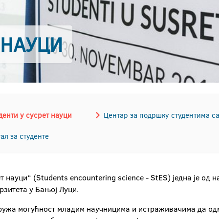
 НАУЦИ
денти у сусрет науци
Центар за подршку студентима с
ал за студенте
 науци“ (Students encountering science - StES) једна је од н
рзитета у Бањој Луци.
ружа могућност младим научницима и истраживачима да одм