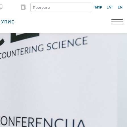
ЋИР
LAT
EN
УПИС