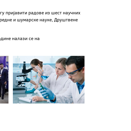
огу пријавити радове из шест научних
редне и шумарске науке, Друштвене
одине налази се на