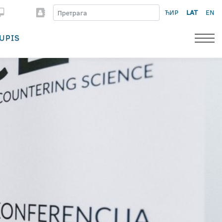
ЋИР
LAT
EN
UPIS