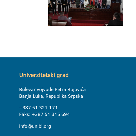
Univerzitetski grad
Bulevar vojvode Petra Bojovića
Banja Luka, Republika Srpska
+387 51 321 171
Faks: +387 51 315 694
info@unibl.org