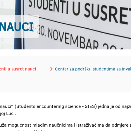
 NAUCI
nti u susret nauci
Centar za podršku studentima sa inva
auci“ (Students encountering science - StES) jedna je od najzna
oj Luci.
ža mogućnost mladim naučnicima i istraživačima da odmjere s