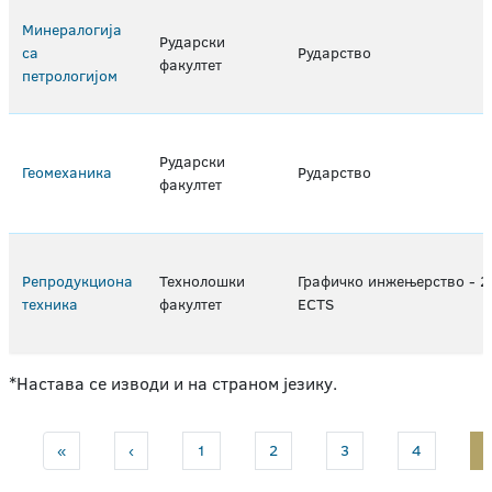
Минералогија
Рударски
са
Рударство
факултет
петрологијом
Рударски
Геомеханика
Рударство
факултет
Репродукциона
Технолошки
Графичко инжењерство - 
техника
факултет
ECTS
*Настава се изводи и на страном језику.
«
‹
1
2
3
4