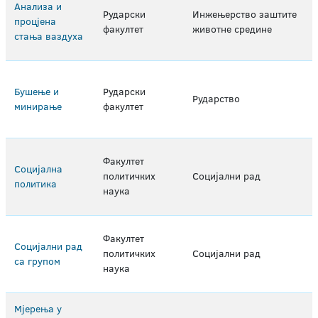
Анализа и
Рударски
Инжењерство заштите
процјена
факултет
животне средине
стања ваздуха
Бушење и
Рударски
Рударство
минирање
факултет
Факултет
Социјална
политичких
Социјални рад
политика
наука
Факултет
Социјални рад
политичких
Социјални рад
са групом
наука
Мјерења у