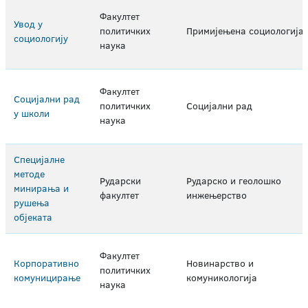
Факултет
Увод у
политичких
Примијењена социологија
социологију
наука
Факултет
Социјални рад
политичких
Социјални рад
у школи
наука
Специјалне
методе
Рударски
Рударско и геолошко
минирања и
факултет
инжењерство
рушења
објеката
Факултет
Корпоративно
Новинарство и
политичких
комуницирање
комуникологија
наука