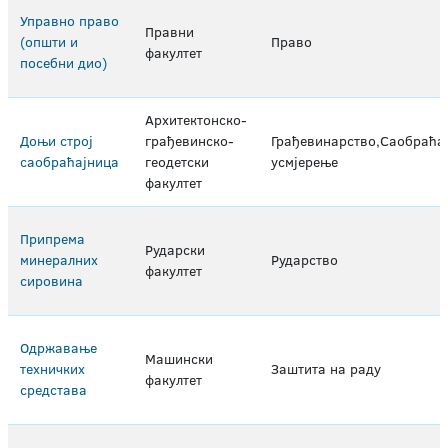
Управно право
Правни
(општи и
Право
факултет
посебни дио)
Архитектонско-
Доњи строј
грађевинско-
Грађевинарство,Саобраћа
саобраћајница
геодетски
усмјерење
факултет
Припрема
Рударски
минералних
Рударство
факултет
сировина
Одржавање
Машински
техничких
Заштита на раду
факултет
средстава