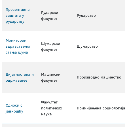
Превентивна
Рударски
заштита у
Рударство
факултет
рударству
Мониторинг
Шумарски
здравственог
Шумарство
факултет
стања шума
Дијагностика и
Машински
Производно машинство
одржавање
факултет
Факултет
Односи с
политичких
Примијењена социологија
јавношћу
наука