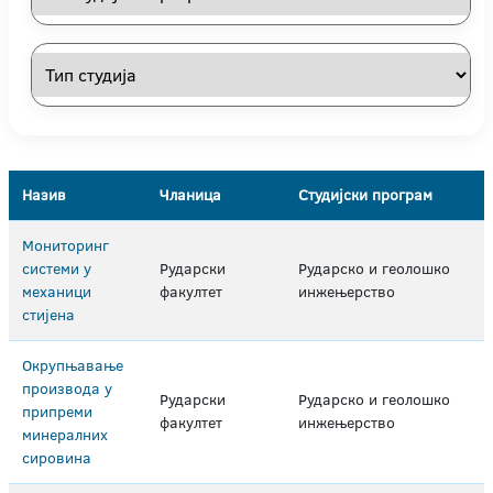
Назив
Чланица
Студијски програм
Мониторинг
системи у
Рударски
Рударско и геолошко
механици
факултет
инжењерство
стијена
Окрупњавање
производа у
Рударски
Рударско и геолошко
припреми
факултет
инжењерство
минералних
сировина