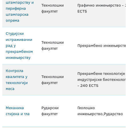
штампарству и
Технолошки
Графичко инжењерство - 
периферна
факултет
ECTS
штампарска
опрема
Студијски
истраживачки
Технолошки
рад у
Прехрамбено инжењерств
факултет
прехрамбеном
инжењерству
Контрола
Прехрамбене технологије 
квалитета у
Технолошки
индустријске биотехнологи
технологији
факултет
- 240 ECTS
меса
Механика
Рударски
Геолошко
стијена и тла
факултет
инжењерство,Рударство