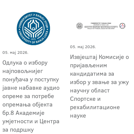
05. мај 2026.
05. мај 2026.
Извјештај Комисије о
Oдлука о избору
пријављеним
најповољнијег
кандидатима за
понуђача у поступку
избор у звање за ужу
јавне набавке аудио
научну област
опреме за потребе
Спортске и
опремања објекта
рехабилитационе
бр.8 Академије
науке
умјетности и Центра
за подршку