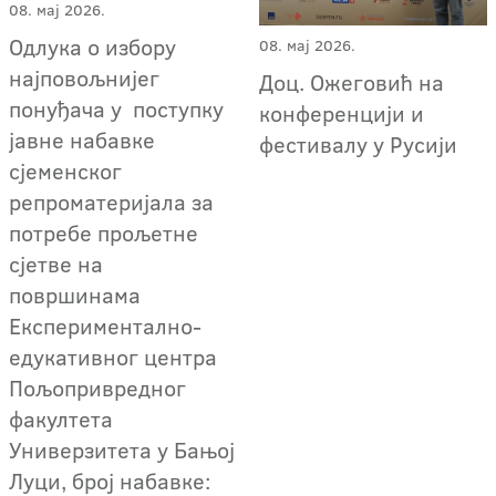
08. мај 2026.
Одлука о избору
08. мај 2026.
најповољнијег
Доц. Ожеговић на
понуђача у поступку
конференцији и
јавне набавке
фестивалу у Русији
сјеменског
репроматеријала за
потребе прољетне
сјетве на
површинама
Експериментално-
едукативног центра
Пољопривредног
факултета
Универзитета у Бањој
Луци, број набавке: