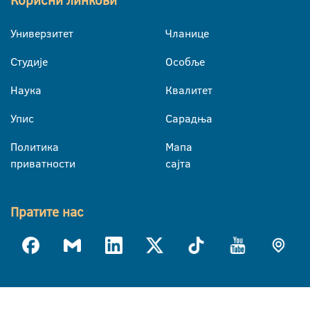
Корисни линкови
Универзитет
Чланице
Студије
Особље
Наука
Квалитет
Упис
Сарадња
Политика
Мапа
приватности
сајта
Пратите нас