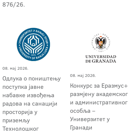
876/26.
08. мај 2026.
08. мај 2026.
Одлука о поништењу
Конкурс за Еразмус+
поступка јавне
размјену академског
набавке извођења
и административног
радова на санацији
особља –
просторија у
Универзитет у
приземљу
Гранади
Технолошког