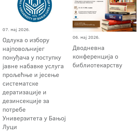
07. мај 2026.
06. мај 2026.
Одлука о избору
Дводневна
најповољнијег
конференција о
понуђача у поступку
библиотекарству
јавне набавке услуга
прољећње и јесење
систематске
дератизације и
дезинсекције за
потребе
Универзитета у Бањој
Луци