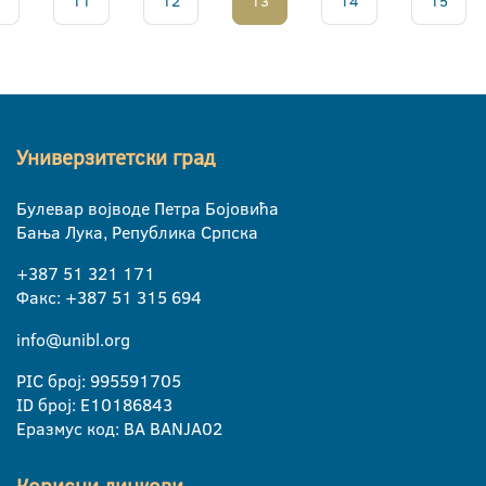
.
11
12
13
14
15
Универзитетски град
Булевар војводе Петра Бојовића
Бања Лука, Република Српска
+387 51 321 171
Факс: +387 51 315 694
info@unibl.org
PIC број: 995591705
ID број: E10186843
Еразмус код: BA BANJA02