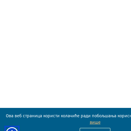
Ова веб страница користи колачиће ради побољшања корисн
више