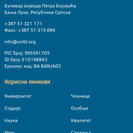
Булевар војводе Петра Бојовића
Бања Лука, Република Српска
+387 51 321 171
Факс: +387 51 315 694
info@unibl.org
PIC број: 995591705
ID број: E10186843
Еразмус код: BA BANJA02
Корисни линкови
Универзитет
Чланице
Студије
Особље
Наука
Квалитет
Упис
Сарадња