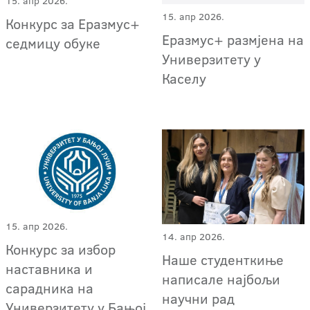
15. апр 2026.
15. апр 2026.
Конкурс за Еразмус+
Еразмус+ размјена на
седмицу обуке
Универзитету у
Каселу
15. апр 2026.
14. апр 2026.
Конкурс за избор
Наше студенткиње
наставника и
написале најбољи
сарадника на
научни рад
Универзитету у Бањој