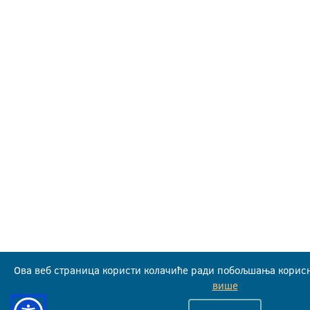
Ова веб страница користи колачиће ради побољшања корисн
више