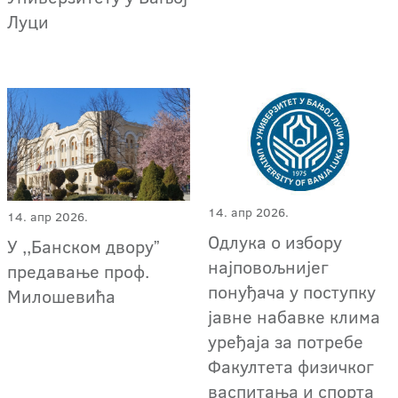
Луци
14. апр 2026.
14. апр 2026.
Одлука о избору
У ,,Банском дворуˮ
најповољнијег
предавање проф.
понуђача у поступку
Милошевића
јавне набавке клима
уређаја за потребе
Факултета физичког
васпитања и спорта