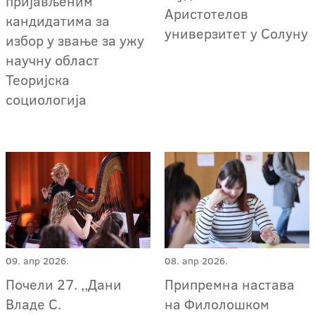
пријављеним
Аристотелов
кандидатима за
универзитет у Солуну
избор у звање за ужу
научну област
Теоријска
социологија
09. апр 2026.
08. апр 2026.
Почели 27. ,,Дани
Припремна настава
Владе С.
на Филолошком