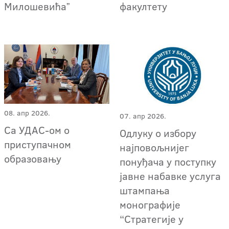
Милошевићаˮ
факултету
08. апр 2026.
07. апр 2026.
Са УДАС-ом о
Одлуку о избору
приступачном
најповољнијег
образовању
понуђача у поступку
јавне набавке услуга
штампања
монографије
“Стратегије у