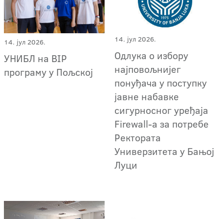
14. јул 2026.
14. јул 2026.
Oдлука о избору
УНИБЛ на BIP
најповољнијег
програму у Пољској
понуђача у поступку
јавне набавке
сигурносног уређаја
Firewall-a за потребе
Ректората
Универзитета у Бањој
Луци