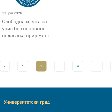
13. јул 2026.
Слободна мјеста за
упис без поновног
полагања пријемног
‹
1
2
3
4
...
Универзитетски град