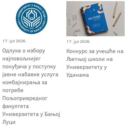
17. јул 2026.
17. јул 2026.
Одлука о избору
Конкурс за учешће на
најповољнијег
Љетњој школи на
понуђача у поступку
Универзитету у
јавне набавке услуга
Удинама
комбајнирања за
потребе
Пољопривредног
факултета
Универзитета у Бањој
Луци