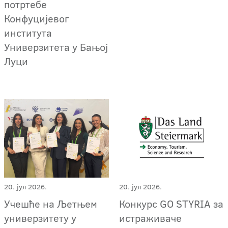
потртебе
Конфуцијевог
института
Универзитета у Бањој
Луци
20. јул 2026.
20. јул 2026.
Учешће на Љетњем
Конкурс GO STYRIA за
универзитету у
истраживаче