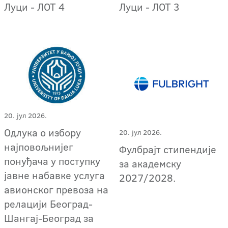
Луци - ЛОТ 4
Луци - ЛОТ 3
20. јул 2026.
Одлука о избору
20. јул 2026.
најповољнијег
Фулбрајт стипендије
понуђача у поступку
за академску
јавне набавке услуга
2027/2028.
авионског превоза на
релацији Београд-
Шангај-Београд за