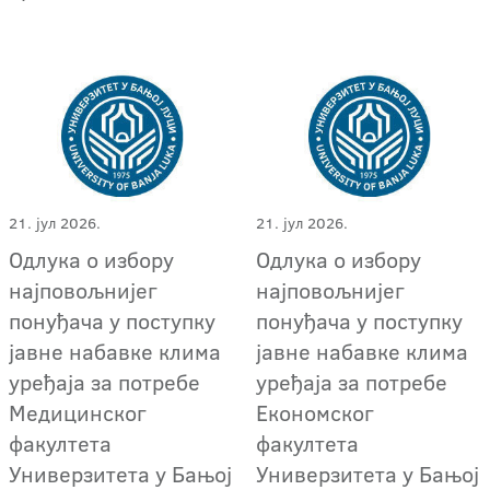
21. јул 2026.
21. јул 2026.
Одлука о избору
Одлука о избору
најповољнијег
најповољнијег
понуђача у поступку
понуђача у поступку
јавне набавке клима
јавне набавке клима
уређаја за потребе
уређаја за потребе
Медицинског
Економског
факултета
факултета
Универзитета у Бањој
Универзитета у Бањој