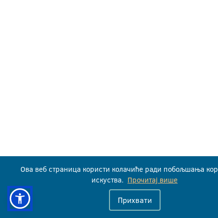
Ова веб страница користи колачиће ради побољшања ко
искуства.
Прочитај више
Прихвати