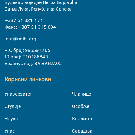
Булевар војводе Петра Бојовића
Бања Лука, Република Српска
+387 51 321 171
Факс: +387 51 315 694
info@unibl.org
PIC број: 995591705
ID број: E10186843
Еразмус код: BA BANJA02
Корисни линкови
Универзитет
Чланице
Студије
Особље
Наука
Квалитет
Упис
Сарадња