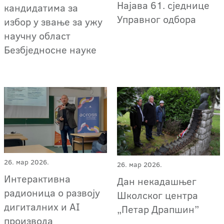
Најава 61. сједнице
кандидатима за
Управног одбора
избор у звање за ужу
научну област
Безбједносне науке
26. мар 2026.
26. мар 2026.
Интерактивна
Дан некадашњег
радионица о развоју
Школског центра
дигиталних и AI
„Петар Драпшин”
производа