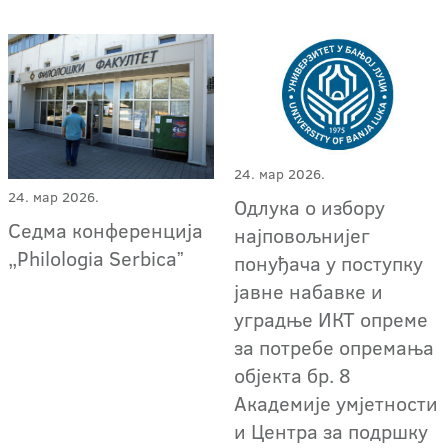
24. мар 2026.
24. мар 2026.
Одлука о избору
Седма конференција
најповољнијег
„Philologia Serbicaˮ
понуђача у поступку
јавне набавке и
уградњe ИКТ опреме
за потребе опремања
објекта бр. 8
Академије умјетности
и Центра за подршку