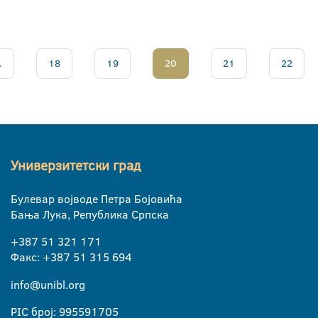
.
18
19
20
21
22
Универзитетски град
Булевар војводе Петра Бојовића
Бања Лука, Република Српска
+387 51 321 171
Факс: +387 51 315 694
info@unibl.org
PIC број: 995591705