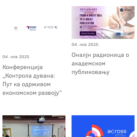
04. нов 2025.
Оналјн радионица о
04. нов 2025.
академском
Конференција
публиковању
„Контрола дувана:
Пут ка одрживом
економском развоју”