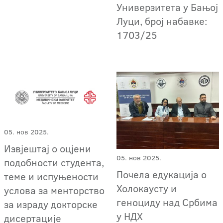
Универзитета у Бањој
Луци, број набавке:
1703/25
05. нов 2025.
Извјештај о оцјени
05. нов 2025.
подобности студента,
Почела едукација о
теме и испуњености
Холокаусту и
услова за менторство
геноциду над Србима
за израду докторске
у НДХ
дисертације