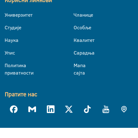
Корисни линкови
Универзитет
Чланице
Студије
Особље
Наука
Квалитет
Упис
Сарадња
Политика
Мапа
приватности
сајта
Пратите нас