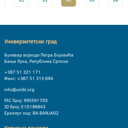
.
42
43
44
45
46
Универзитетски град
Булевар војводе Петра Бојовића
Бања Лука, Република Српска
+387 51 321 171
Факс: +387 51 315 694
info@unibl.org
PIC број: 995591705
ID број: E10186843
Еразмус код: BA BANJA02