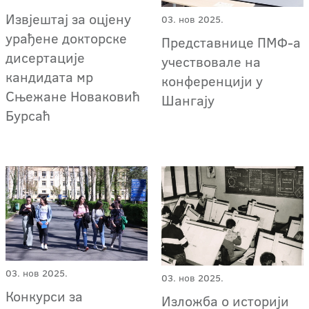
Извјештај за оцјену
03. нов 2025.
урађене докторске
Представнице ПМФ-а
дисертације
учествовале на
кандидата мр
конференцији у
Сњежане Новаковић
Шангају
Бурсаћ
03. нов 2025.
03. нов 2025.
Конкурси за
Изложба о историји