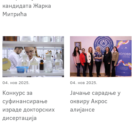
кандидата Жарка
Митрића
04. нов 2025.
04. нов 2025.
Kонкурс за
Јачање сарадње у
суфинансирање
оквиру Акрос
израде докторских
алијансе
дисертација