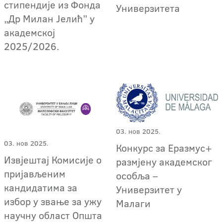
стипендије из Фонда
Универзитета
„Др Милан Јелић” у
академској
2025/2026.
03. нов 2025.
03. нов 2025.
Конкурс за Еразмус+
Извјештај Комисије о
размјену академског
пријављеним
особља –
кандидатима за
Универзитет у
избор у звање за ужу
Малаги
научну област Општа