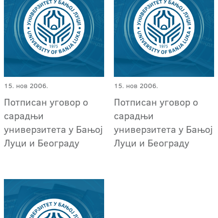
15. нов 2006.
15. нов 2006.
Потписан уговор о
Потписан уговор о
сарадњи
сарадњи
универзитета у Бањој
универзитета у Бањој
Луци и Београду
Луци и Београду