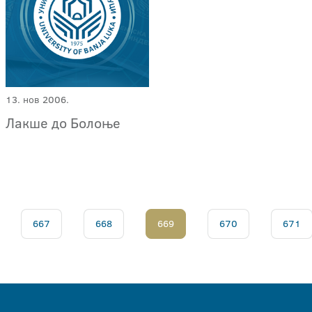
13. нов 2006.
Лакше до Болоње
667
668
669
670
671