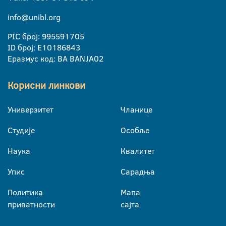
info@unibl.org
PIC број: 995591705
ID број: E10186843
Еразмус код: BA BANJA02
Корисни линкови
Универзитет
Чланице
Студије
Особље
Наука
Квалитет
Упис
Сарадња
Политика
Мапа
приватности
сајта