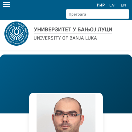
ЋИР
LAT
EN