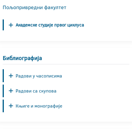
Пољопривредни факултет
Академске студије првог циклуса
Библиографија
Радови у часописима
Радови са скупова
Књиге и монографије